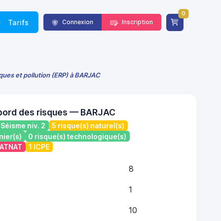
0
Tarifs
Connexion
Inscription
sques et pollution (ERP) à BARJAC
bord des risques — BARJAC
Séisme niv. 2
5 risque(s) naturel(s)
nier(s)
0 risque(s) technologique(s)
 CATNAT
1 ICPE
8
1
10