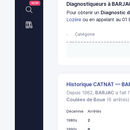
Diagnostiqueurs à BARJA
NEW!
Pour obtenir un
Diagnostic d
Lozère
ou en appelant au 01 8
Catégorie
-
Historique CATNAT — B
Depuis 1982,
BARJAC
a fait 
Coulées de Boue
(6 arrêtés)
Décennie
Arrêtés
1980s
2
1990s
6