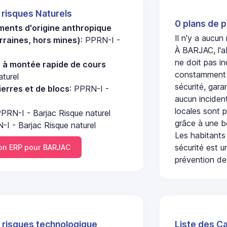
 risques Naturels
0 plans de p
ments d'origine anthropique
Il n'y a aucu
rraines, hors mines)
: PPRN-I -
À BARJAC, l'a
ne doit pas i
u à montée rapide de cours
constamment s
aturel
sécurité, gara
erres et de blocs
: PPRN-I -
aucun incident
locales sont p
PPRN-I - Barjac Risque naturel
grâce à une b
-I - Barjac Risque naturel
Les habitants
sécurité est u
n ERP pour BARJAC
prévention des
 risques technologique
Liste des C