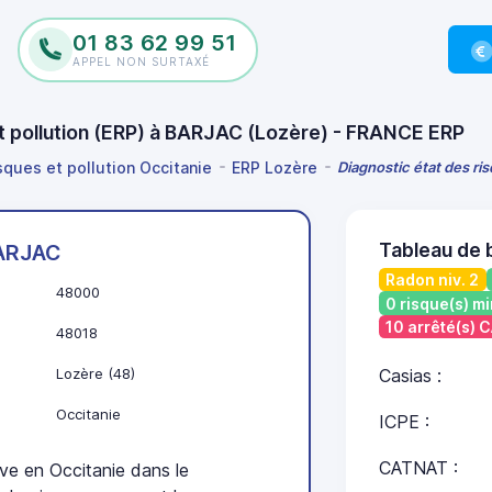
01 83 62 99 51
APPEL NON SURTAXÉ
et pollution (ERP) à BARJAC (Lozère) - FRANCE ERP
sques et pollution Occitanie
ERP Lozère
Diagnostic état des ri
Tableau de 
ARJAC
Radon niv. 2
48000
0 risque(s) mi
10 arrêté(s)
48018
Lozère (48)
Casias :
Occitanie
ICPE :
CATNAT :
e en Occitanie dans le