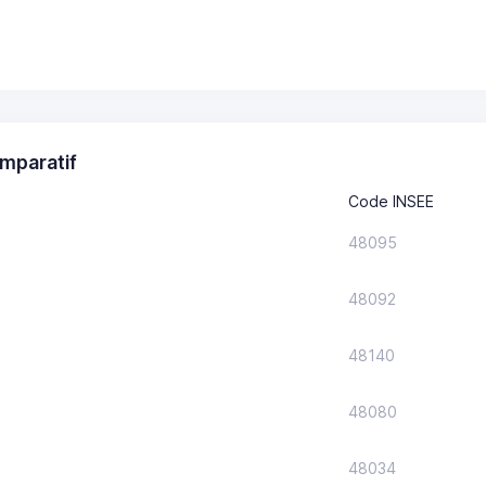
mparatif
Code INSEE
48095
48092
48140
48080
48034