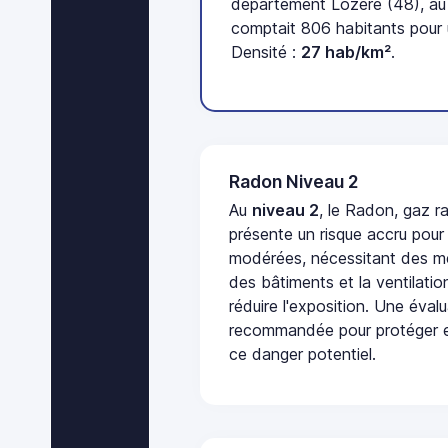
département Lozère (48), au
comptait 806 habitants pour 
Densité :
27 hab/km²
.
Radon Niveau 2
Au
niveau 2
, le Radon, gaz ra
présente un risque accru pour
modérées, nécessitant des me
des bâtiments et la ventilati
réduire l'exposition. Une éval
recommandée pour protéger e
ce danger potentiel.