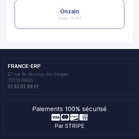
Onzain
Insee : 41167
FRANCE-ERP
27 rue du dessous des berges
75013 PARIS
01 83 62 99 51
Paiements 100% sécurisé
Par STRIPE