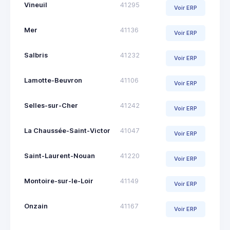
Vineuil
41295
Voir ERP
Mer
41136
Voir ERP
Salbris
41232
Voir ERP
Lamotte-Beuvron
41106
Voir ERP
Selles-sur-Cher
41242
Voir ERP
La Chaussée-Saint-Victor
41047
Voir ERP
Saint-Laurent-Nouan
41220
Voir ERP
Montoire-sur-le-Loir
41149
Voir ERP
Onzain
41167
Voir ERP