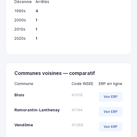
Décennie
Arrêtés
1990s
4
2000s
1
2010s
1
2020s
1
Communes voisines — comparatif
Commune
Code INSEE
ERP en ligne
Blois
41018
Voir ERP
Romorantin-Lanthenay
41194
Voir ERP
Vendôme
41269
Voir ERP