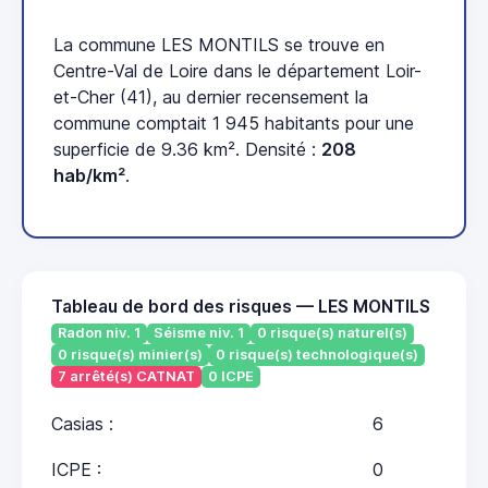
La commune LES MONTILS se trouve en
Centre-Val de Loire dans le département Loir-
et-Cher (41), au dernier recensement la
commune comptait 1 945 habitants pour une
superficie de 9.36 km². Densité :
208
hab/km²
.
Tableau de bord des risques — LES MONTILS
Radon niv. 1
Séisme niv. 1
0 risque(s) naturel(s)
0 risque(s) minier(s)
0 risque(s) technologique(s)
7 arrêté(s) CATNAT
0 ICPE
Casias :
6
ICPE :
0