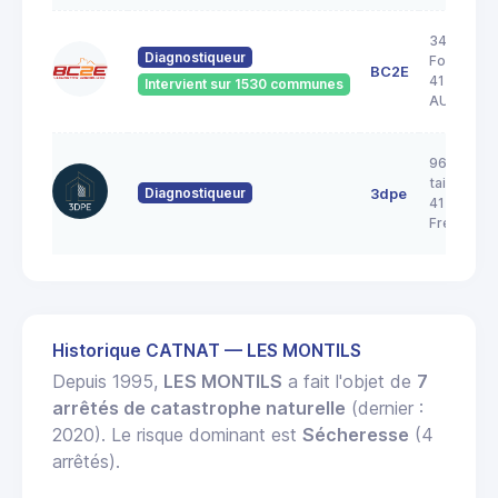
34 Rue de 
Diagnostiqueur
Forêt
BC2E
41240
Intervient sur 1530 communes
AUTAINVI
96 rue de 
taille pica
Diagnostiqueur
3dpe
41700
Fresnes
Historique CATNAT — LES MONTILS
Depuis 1995,
LES MONTILS
a fait l'objet de
7
arrêtés de catastrophe naturelle
(dernier :
2020). Le risque dominant est
Sécheresse
(4
arrêtés).