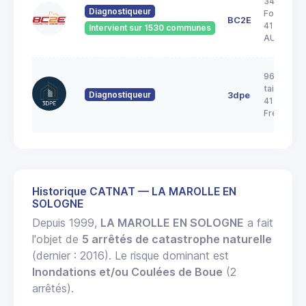
34 Rue de 
Diagnostiqueur
Forêt
BC2E
41240
Intervient sur 1530 communes
AUTAINVI
96 rue de 
taille pica
Diagnostiqueur
3dpe
41700
Fresnes
Historique CATNAT — LA MAROLLE EN
SOLOGNE
Depuis 1999,
LA MAROLLE EN SOLOGNE
a fait
l'objet de
5 arrêtés de catastrophe naturelle
(dernier : 2016). Le risque dominant est
Inondations et/ou Coulées de Boue
(2
arrêtés).