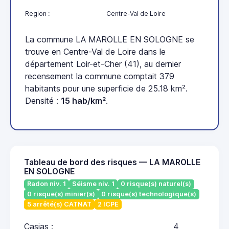
Region :
Centre-Val de Loire
La commune LA MAROLLE EN SOLOGNE se
trouve en Centre-Val de Loire dans le
département Loir-et-Cher (41), au dernier
recensement la commune comptait 379
habitants pour une superficie de 25.18 km².
Densité :
15 hab/km²
.
Tableau de bord des risques — LA MAROLLE
EN SOLOGNE
Radon niv. 1
Séisme niv. 1
0 risque(s) naturel(s)
0 risque(s) minier(s)
0 risque(s) technologique(s)
5 arrêté(s) CATNAT
2 ICPE
Casias :
4