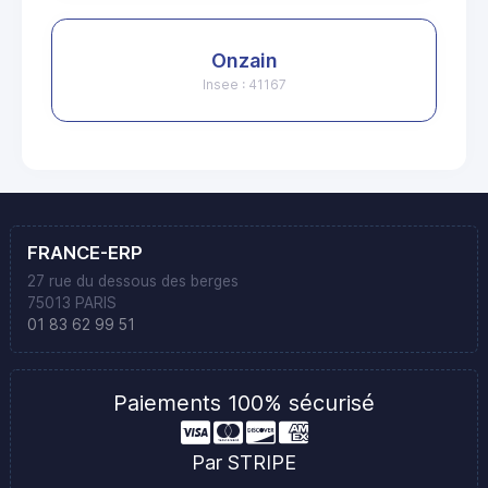
Onzain
Insee : 41167
FRANCE-ERP
27 rue du dessous des berges
75013 PARIS
01 83 62 99 51
Paiements 100% sécurisé
Par STRIPE