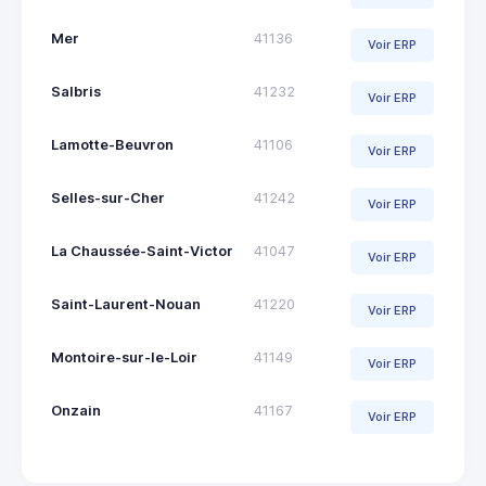
Mer
41136
Voir ERP
Salbris
41232
Voir ERP
Lamotte-Beuvron
41106
Voir ERP
Selles-sur-Cher
41242
Voir ERP
La Chaussée-Saint-Victor
41047
Voir ERP
Saint-Laurent-Nouan
41220
Voir ERP
Montoire-sur-le-Loir
41149
Voir ERP
Onzain
41167
Voir ERP