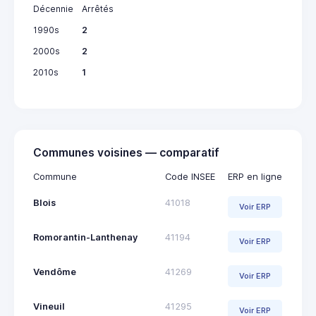
Décennie
Arrêtés
1990s
2
2000s
2
2010s
1
Communes voisines — comparatif
Commune
Code INSEE
ERP en ligne
Blois
41018
Voir ERP
Romorantin-Lanthenay
41194
Voir ERP
Vendôme
41269
Voir ERP
Vineuil
41295
Voir ERP