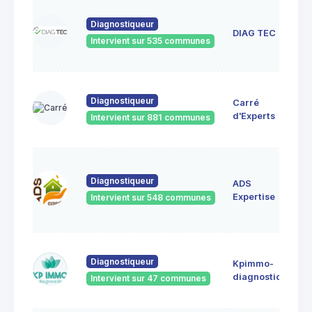
3
Diagnostiqueur
P
DIAG TEC
Intervient sur 535 communes
3
3
Diagnostiqueur
Carré
S
3
d'Experts
Intervient sur 881 communes
T
5
N
Diagnostiqueur
ADS
B
Expertise
Intervient sur 548 communes
3
B
37
Diagnostiqueur
Kpimmo-
m
diagnostic
Intervient sur 47 communes
3