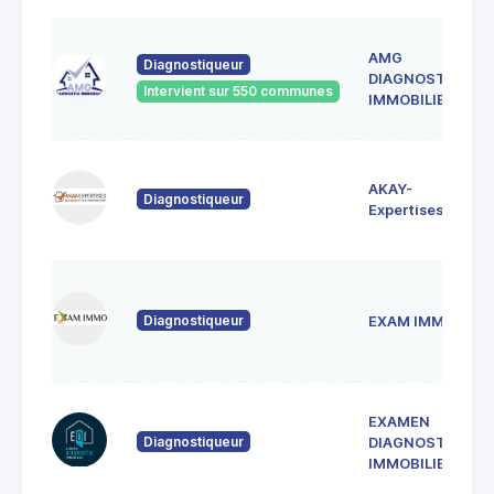
5
AMG
Diagnostiqueur
F
DIAGNOSTIC
3
Intervient sur 550 communes
IMMOBILIER
B
AKAY-
4 
Diagnostiqueur
3
Expertises
2
L
Diagnostiqueur
EXAM IMMO
3
C
EXAMEN
1 
Diagnostiqueur
DIAGNOSTIC
3
IMMOBILIER