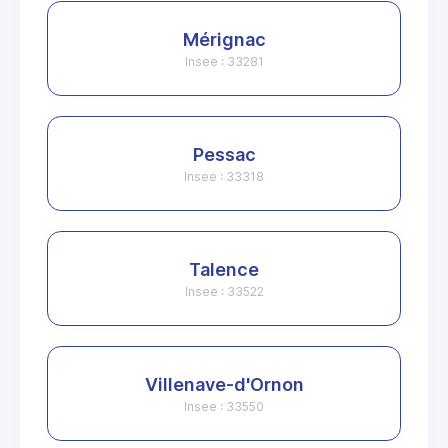
Mérignac
Insee : 33281
Pessac
Insee : 33318
Talence
Insee : 33522
Villenave-d'Ornon
Insee : 33550