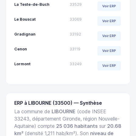
La Teste-de-Buch
33529
Voir ERP
Le Bouscat
33069
Voir ERP
Gradignan
33192
Voir ERP
Cenon
33119
Voir ERP
Lormont
33249
Voir ERP
ERP à LIBOURNE (33500) — Synthèse
La commune de
LIBOURNE
(code INSEE
33243, département Gironde, région Nouvelle-
Aquitaine) compte
25 036 habitants
sur
20.68
km²
(densité 1,211 hab/km²). Son
niveau de