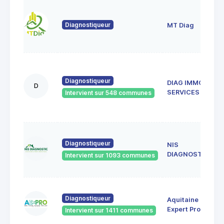
2 
b
Diagnostiqueur
MT Diag
3
d
1
g
Diagnostiqueur
DIAG IMMO
g
D
3
SERVICES
Intervient sur 548 communes
S
F
5
Diagnostiqueur
NIS
D
3
DIAGNOSTIC
Intervient sur 1093 communes
B
1
Diagnostiqueur
Aquitaine
M
H
Expert Projet
Intervient sur 1411 communes
3