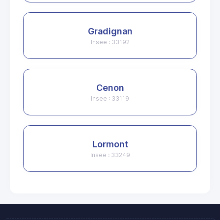
Gradignan
Insee : 33192
Cenon
Insee : 33119
Lormont
Insee : 33249