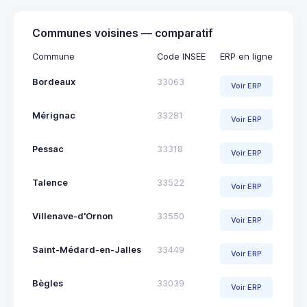
Communes voisines — comparatif
Commune
Code INSEE
ERP en ligne
Bordeaux
33063
Voir ERP
Mérignac
33281
Voir ERP
Pessac
33318
Voir ERP
Talence
33522
Voir ERP
Villenave-d'Ornon
33550
Voir ERP
Saint-Médard-en-Jalles
33449
Voir ERP
Bègles
33039
Voir ERP