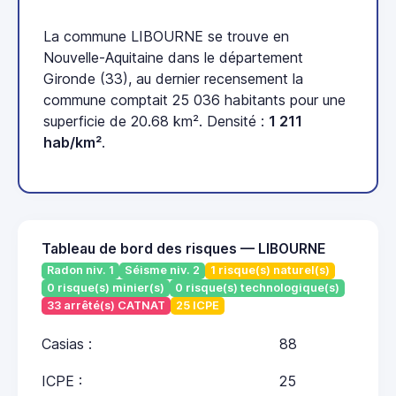
La commune LIBOURNE se trouve en
Nouvelle-Aquitaine dans le département
Gironde (33), au dernier recensement la
commune comptait 25 036 habitants pour une
superficie de 20.68 km². Densité :
1 211
hab/km²
.
Tableau de bord des risques — LIBOURNE
Radon niv. 1
Séisme niv. 2
1 risque(s) naturel(s)
0 risque(s) minier(s)
0 risque(s) technologique(s)
33 arrêté(s) CATNAT
25 ICPE
Casias :
88
ICPE :
25