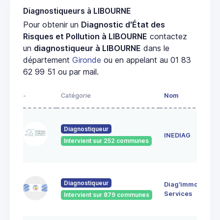
Diagnostiqueurs à LIBOURNE
Pour obtenir un
Diagnostic d'État des
Risques et Pollution à LIBOURNE
contactez
un
diagnostiqueur à LIBOURNE
dans le
département
Gironde
ou en appelant au 01 83
62 99 51 ou par mail.
-
Catégorie
Nom
A
7
Diagnostiqueur
L
INEDIAG
3
Intervient sur 252 communes
G
2 
Diagnostiqueur
Diag'immo
M
Services
Intervient sur 879 communes
3