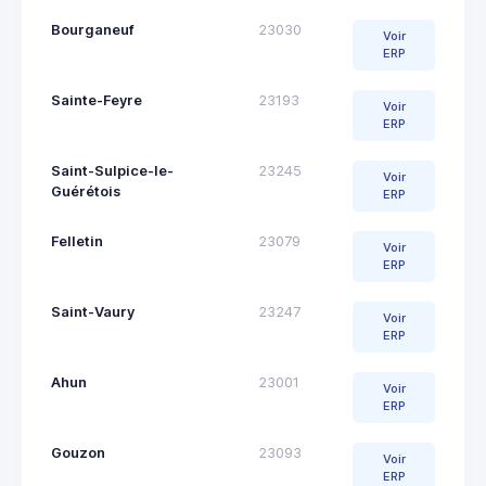
Bourganeuf
23030
Voir
ERP
Sainte-Feyre
23193
Voir
ERP
Saint-Sulpice-le-
23245
Voir
Guérétois
ERP
Felletin
23079
Voir
ERP
Saint-Vaury
23247
Voir
ERP
Ahun
23001
Voir
ERP
Gouzon
23093
Voir
ERP