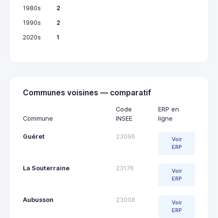
1980s
2
1990s
2
2020s
1
Communes voisines — comparatif
Code
ERP en
Commune
INSEE
ligne
Guéret
23096
Voir
ERP
La Souterraine
23176
Voir
ERP
Aubusson
23008
Voir
ERP