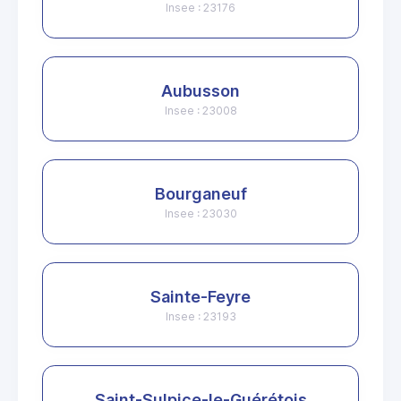
Insee : 23176
Aubusson
Insee : 23008
Bourganeuf
Insee : 23030
Sainte-Feyre
Insee : 23193
Saint-Sulpice-le-Guérétois