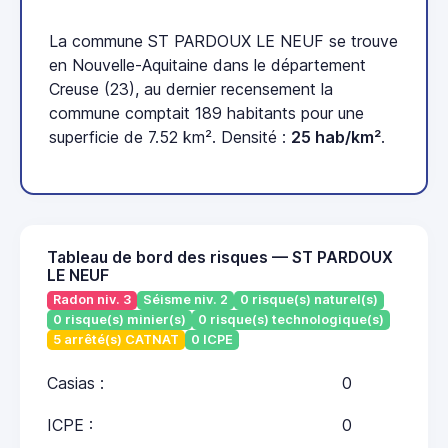
La commune ST PARDOUX LE NEUF se trouve
en Nouvelle-Aquitaine dans le département
Creuse (23), au dernier recensement la
commune comptait 189 habitants pour une
superficie de 7.52 km². Densité :
25 hab/km²
.
Tableau de bord des risques — ST PARDOUX
LE NEUF
Radon niv. 3
Séisme niv. 2
0 risque(s) naturel(s)
0 risque(s) minier(s)
0 risque(s) technologique(s)
5 arrêté(s) CATNAT
0 ICPE
Casias :
0
ICPE :
0