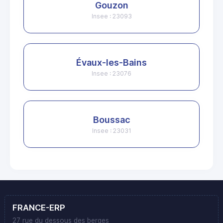
Gouzon
Insee : 23093
Évaux-les-Bains
Insee : 23076
Boussac
Insee : 23031
FRANCE-ERP
27 rue du dessous des berges