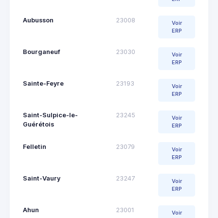
Aubusson
23008
Voir
ERP
Bourganeuf
23030
Voir
ERP
Sainte-Feyre
23193
Voir
ERP
Saint-Sulpice-le-
23245
Voir
Guérétois
ERP
Felletin
23079
Voir
ERP
Saint-Vaury
23247
Voir
ERP
Ahun
23001
Voir