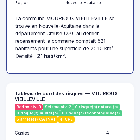
Region :
Nouvelle-Aquitaine
La commune MOURIOUX VIEILLEVILLE se
trouve en Nouvelle-Aquitaine dans le
département Creuse (23), au dernier
recensement la commune comptait 521
habitants pour une superficie de 25.10 km².
Densité :
21 hab/km²
.
Tableau de bord des risques — MOURIOUX
VIEILLEVILLE
Radon niv. 3
Séisme niv. 2
0 risque(s) naturel(s)
0 risque(s) minier(s)
0 risque(s) technologique(s)
5 arrêté(s) CATNAT
4 ICPE
Casias :
4