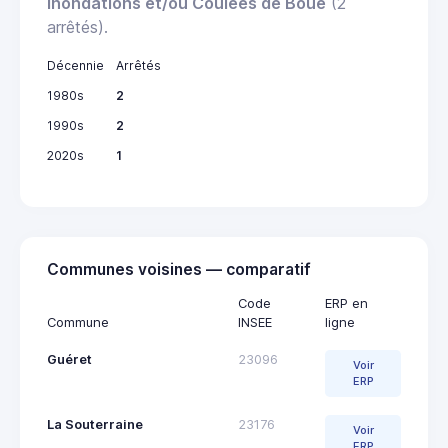
Inondations et/ou Coulées de Boue
(2
arrêtés).
Décennie
Arrêtés
1980s
2
1990s
2
2020s
1
Communes voisines — comparatif
Code
ERP en
Commune
INSEE
ligne
Guéret
23096
Voir
ERP
La Souterraine
23176
Voir
ERP