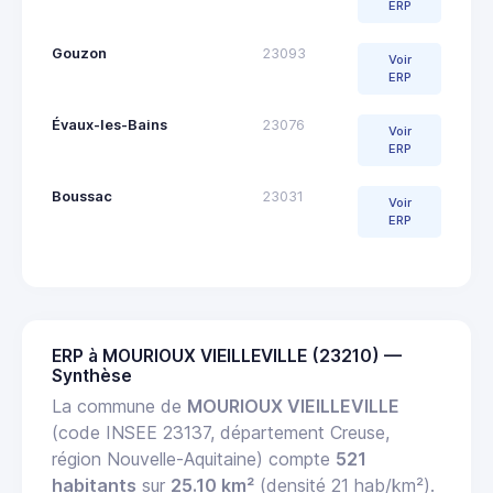
ERP
Gouzon
23093
Voir
ERP
Évaux-les-Bains
23076
Voir
ERP
Boussac
23031
Voir
ERP
ERP à MOURIOUX VIEILLEVILLE (23210) —
Synthèse
La commune de
MOURIOUX VIEILLEVILLE
(code INSEE 23137, département Creuse,
région Nouvelle-Aquitaine) compte
521
habitants
sur
25.10 km²
(densité 21 hab/km²).