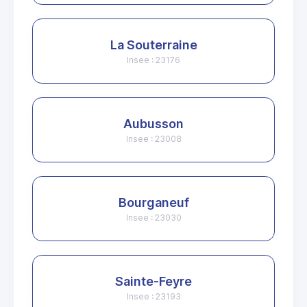
La Souterraine
Insee : 23176
Aubusson
Insee : 23008
Bourganeuf
Insee : 23030
Sainte-Feyre
Insee : 23193