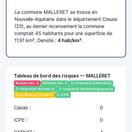
La commune MALLERET se trouve en
Nouvelle-Aquitaine dans le département Creuse
(23), au dernier recensement la commune
comptait 45 habitants pour une superficie de
11.91 km². Densité :
4 hab/km²
.
Tableau de bord des risques — MALLERET
Radon niv. 3
Séisme niv. 2
0 risque(s) naturel(s)
0 risque(s) minier(s)
0 risque(s) technologique(s)
4 arrêté(s) CATNAT
0 ICPE
Casias :
0
ICPE :
0