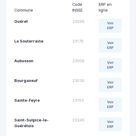
Code
ERP en
Commune
INSEE
ligne
Guéret
23096
Voir
ERP
La Souterraine
23176
Voir
ERP
Aubusson
23008
Voir
ERP
Bourganeuf
23030
Voir
ERP
Sainte-Feyre
23193
Voir
ERP
Saint-Sulpice-le-
23245
Voir
Guérétois
ERP