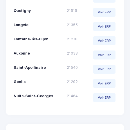
Quetigny
21515
Voir ERP
Longvic
21355
Voir ERP
Fontaine-lès-Dijon
21278
Voir ERP
Auxonne
21038
Voir ERP
Saint-Apollinaire
21540
Voir ERP
Genlis
21292
Voir ERP
Nuits-Saint-Georges
21464
Voir ERP