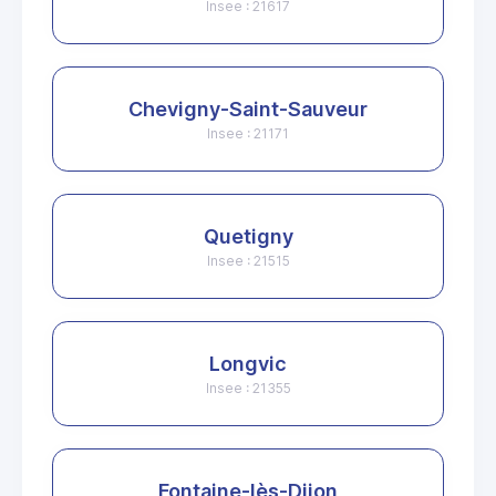
Insee : 21617
Chevigny-Saint-Sauveur
Insee : 21171
Quetigny
Insee : 21515
Longvic
Insee : 21355
Fontaine-lès-Dijon