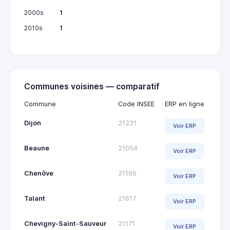
2000s
1
2010s
1
Communes voisines — comparatif
Commune
Code INSEE
ERP en ligne
Dijon
21231
Voir ERP
Beaune
21054
Voir ERP
Chenôve
21166
Voir ERP
Talant
21617
Voir ERP
Chevigny-Saint-Sauveur
21171
Voir ERP