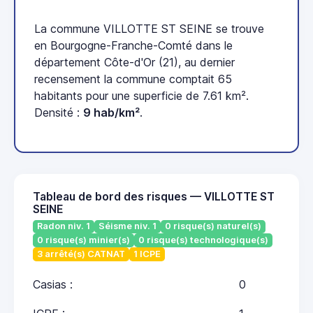
La commune VILLOTTE ST SEINE se trouve
en Bourgogne-Franche-Comté dans le
département Côte-d'Or (21), au dernier
recensement la commune comptait 65
habitants pour une superficie de 7.61 km².
Densité :
9 hab/km²
.
Tableau de bord des risques — VILLOTTE ST
SEINE
Radon niv. 1
Séisme niv. 1
0 risque(s) naturel(s)
0 risque(s) minier(s)
0 risque(s) technologique(s)
3 arrêté(s) CATNAT
1 ICPE
Casias :
0