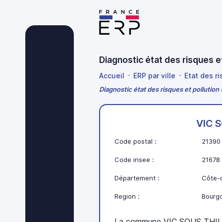
Diagnostic état des risques 
Accueil
ERP par ville
Etat des r
Diagnostic état des risques et pollutio
VIC 
Code postal :
21390
Code insee :
21678
Département :
Côte-d
Region :
Bourg
La commune VIC SOUS THIL 