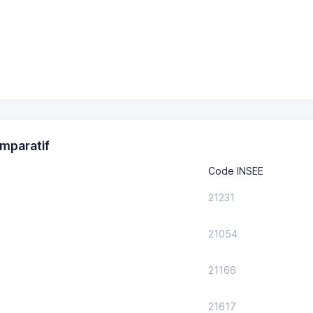
mparatif
Code INSEE
21231
21054
21166
21617