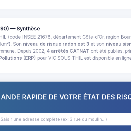
390) — Synthèse
HIL
(code INSEE 21678, département Côte-d'Or, région Bo
/km²). Son
niveau de risque radon est 3
et son
niveau sis
commune. Depuis 2002,
4 arrêtés CATNAT
ont été publiés, pr
Pollutions (ERP)
pour VIC SOUS THIL est disponible en ligne
NDE RAPIDE DE VOTRE ÉTAT DES RIS