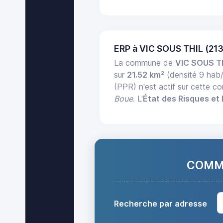
ERP à VIC SOUS THIL (21
La commune de
VIC SOUS T
sur
21.52 km²
(densité 9 hab
(PPR) n'est actif sur cette 
Boue
. L'
État des Risques et 
COMMA
Recherche par adresse