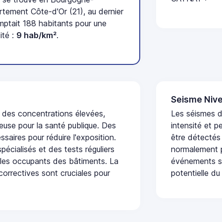
tement Côte-d'Or (21), au dernier
tait 188 habitants pour une
ité :
9 hab/km²
.
Seisme Nive
t des concentrations élevées,
Les séismes d
euse pour la santé publique. Des
intensité et p
saires pour réduire l'exposition.
être détectés
écialisés et des tests réguliers
normalement p
 les occupants des bâtiments. La
événements se
 correctives sont cruciales pour
potentielle du