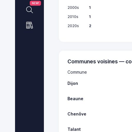
NEW!
2000s
1
2010s
1
2020s
2
Communes voisines — co
Commune
Dijon
Beaune
Chenôve
Talant