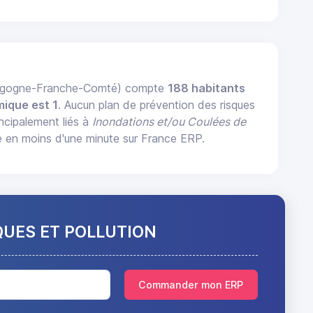
urgogne-Franche-Comté) compte
188 habitants
mique est 1
. Aucun plan de prévention des risques
incipalement liés à
Inondations et/ou Coulées de
 en moins d'une minute sur France ERP.
QUES ET POLLUTION
Commander mon ERP