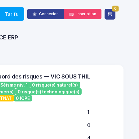
0
Tarifs
Connexion
Inscription
NCE ERP
bord des risques — VIC SOUS THIL
Séisme niv. 1
0 risque(s) naturel(s)
nier(s)
0 risque(s) technologique(s)
CATNAT
0 ICPE
1
0
4