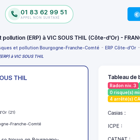
01 83 62 99 51
APPEL NON SURTAXÉ
et pollution (ERP) à VIC SOUS THIL (Côte-d'Or) - FRA
isques et pollution Bourgogne-Franche-Comté
ERP Côte-d'Or
n (ERP) à VIC SOUS THIL
Tableau de 
SOUS THIL
Radon niv. 3
0 risque(s) mi
4 arrêté(s) 
'Or (21)
Casias :
ogne-Franche-Comté
ICPE :
CATNAT :
se trouve en Bourgogne-