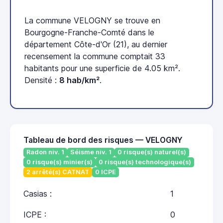
La commune VELOGNY se trouve en
Bourgogne-Franche-Comté dans le
département Côte-d'Or (21), au dernier
recensement la commune comptait 33
habitants pour une superficie de 4.05 km².
Densité :
8 hab/km²
.
Tableau de bord des risques — VELOGNY
Radon niv. 1
Séisme niv. 1
0 risque(s) naturel(s)
0 risque(s) minier(s)
0 risque(s) technologique(s)
2 arrêté(s) CATNAT
0 ICPE
Casias :
1
ICPE :
0