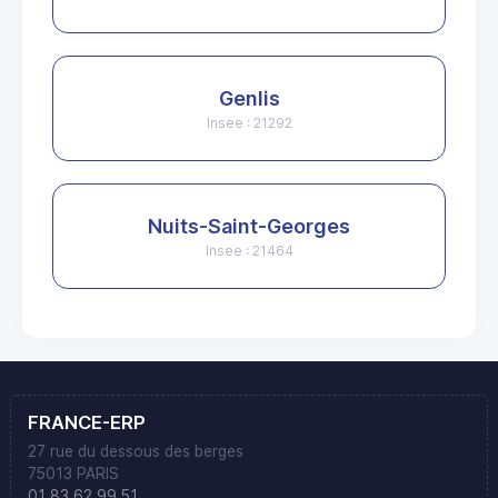
Genlis
Insee : 21292
Nuits-Saint-Georges
Insee : 21464
FRANCE-ERP
27 rue du dessous des berges
75013 PARIS
01 83 62 99 51