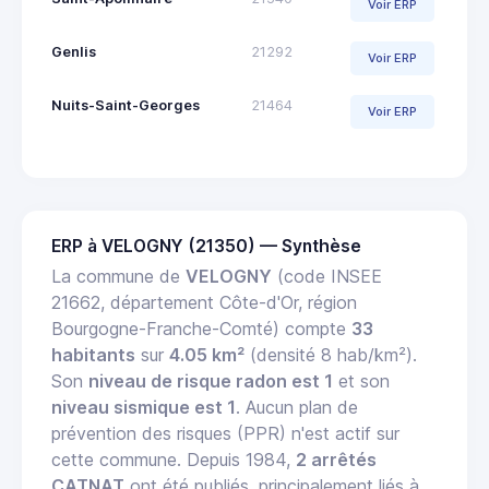
Voir ERP
Genlis
21292
Voir ERP
Nuits-Saint-Georges
21464
Voir ERP
ERP à VELOGNY (21350) — Synthèse
La commune de
VELOGNY
(code INSEE
21662, département Côte-d'Or, région
Bourgogne-Franche-Comté) compte
33
habitants
sur
4.05 km²
(densité 8 hab/km²).
Son
niveau de risque radon est 1
et son
niveau sismique est 1
. Aucun plan de
prévention des risques (PPR) n'est actif sur
cette commune. Depuis 1984,
2 arrêtés
CATNAT
ont été publiés, principalement liés à