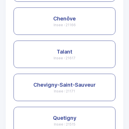
Chenôve
Insee : 21166
Talant
Insee : 21617
Chevigny-Saint-Sauveur
Insee : 21171
Quetigny
Insee : 21515