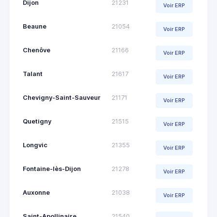
Dijon
21231
Voir ERP
Beaune
21054
Voir ERP
Chenôve
21166
Voir ERP
Talant
21617
Voir ERP
Chevigny-Saint-Sauveur
21171
Voir ERP
Quetigny
21515
Voir ERP
Longvic
21355
Voir ERP
Fontaine-lès-Dijon
21278
Voir ERP
Auxonne
21038
Voir ERP
Saint-Apollinaire
21540