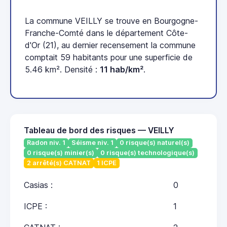
La commune VEILLY se trouve en Bourgogne-
Franche-Comté dans le département Côte-
d'Or (21), au dernier recensement la commune
comptait 59 habitants pour une superficie de
5.46 km². Densité :
11 hab/km²
.
Tableau de bord des risques — VEILLY
Radon niv. 1
Séisme niv. 1
0 risque(s) naturel(s)
0 risque(s) minier(s)
0 risque(s) technologique(s)
2 arrêté(s) CATNAT
1 ICPE
Casias :
0
ICPE :
1