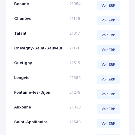
Beaune
21054
Voir ERP
Chenôve
21166
Voir ERP
Talant
21617
Voir ERP
Chevigny-Saint-Sauveur
21171
Voir ERP
Quetigny
21515
Voir ERP
Longvic
21355
Voir ERP
Fontaine-lès-Dijon
21278
Voir ERP
Auxonne
21038
Voir ERP
Saint-Apollinaire
21540
Voir ERP