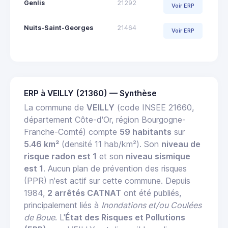
Genlis
21292
Voir ERP
Nuits-Saint-Georges
21464
Voir ERP
ERP à VEILLY (21360) — Synthèse
La commune de
VEILLY
(code INSEE 21660,
département Côte-d'Or, région Bourgogne-
Franche-Comté) compte
59 habitants
sur
5.46 km²
(densité 11 hab/km²). Son
niveau de
risque radon est 1
et son
niveau sismique
est 1
. Aucun plan de prévention des risques
(PPR) n'est actif sur cette commune. Depuis
1984,
2 arrêtés CATNAT
ont été publiés,
principalement liés à
Inondations et/ou Coulées
de Boue
. L'
État des Risques et Pollutions