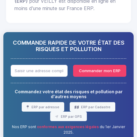
(ERP)
pour VEILLY est disponible en ligne en
moins d'une minute sur France ERP.
COMMANDE RAPIDE DE VOTRE ÉTAT DES
RISQUES ET POLLUTION
Commander mon ERP
Commandez votre état des risques et pollution par
d'autres moyens
ERP par adresse
ERP par Cadastre
ERP par GPS
Nos ERP sont
conformes aux exigences légales
du 1er Janvier
2025.