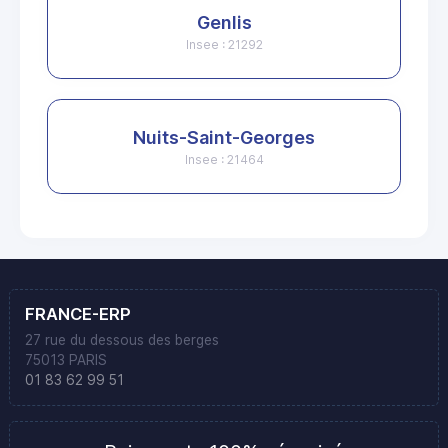
Genlis
Insee : 21292
Nuits-Saint-Georges
Insee : 21464
FRANCE-ERP
27 rue du dessous des berges
75013 PARIS
01 83 62 99 51