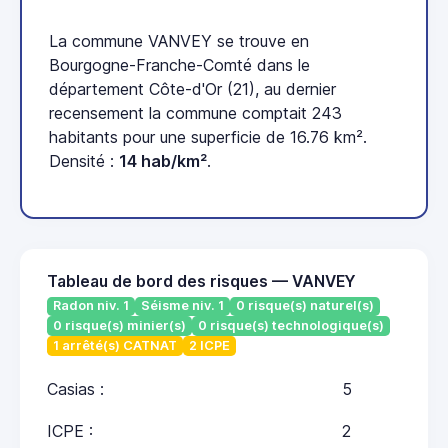
La commune VANVEY se trouve en
Bourgogne-Franche-Comté dans le
département Côte-d'Or (21), au dernier
recensement la commune comptait 243
habitants pour une superficie de 16.76 km².
Densité :
14 hab/km²
.
Tableau de bord des risques — VANVEY
Radon niv. 1
Séisme niv. 1
0 risque(s) naturel(s)
0 risque(s) minier(s)
0 risque(s) technologique(s)
1 arrêté(s) CATNAT
2 ICPE
Casias :
5
ICPE :
2