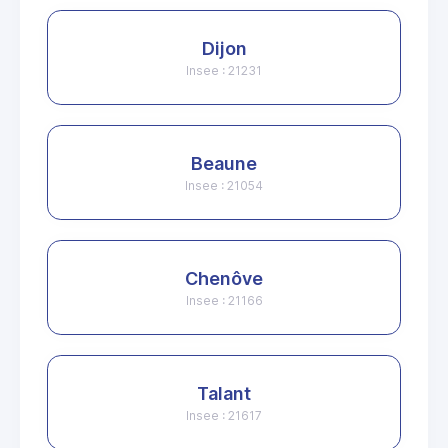
Dijon
Insee : 21231
Beaune
Insee : 21054
Chenôve
Insee : 21166
Talant
Insee : 21617