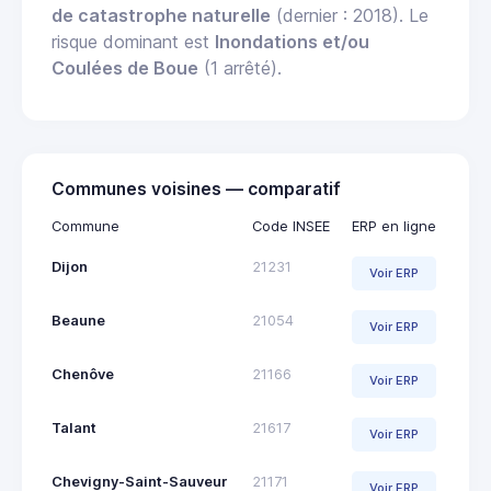
de catastrophe naturelle
(dernier : 2018). Le
risque dominant est
Inondations et/ou
Coulées de Boue
(1 arrêté).
Communes voisines — comparatif
Commune
Code INSEE
ERP en ligne
Dijon
21231
Voir ERP
Beaune
21054
Voir ERP
Chenôve
21166
Voir ERP
Talant
21617
Voir ERP
Chevigny-Saint-Sauveur
21171
Voir ERP