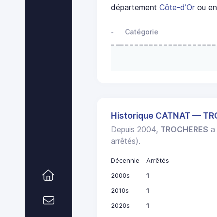
département
Côte-d'Or
ou en 
Catégorie
-
Historique CATNAT — T
Depuis 2004,
TROCHERES
a 
arrêtés).
Décennie
Arrêtés
2000s
1
2010s
1
2020s
1