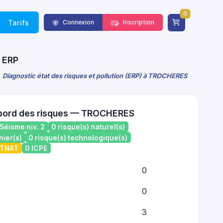
0
Tarifs
Connexion
Inscription
E ERP
Diagnostic état des risques et pollution (ERP) à TROCHERES
 bord des risques — TROCHERES
Séisme niv. 2
0 risque(s) naturel(s)
nier(s)
0 risque(s) technologique(s)
ATNAT
0 ICPE
0
0
3