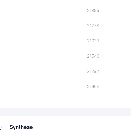
21355
21278
21038
21540
21292
21464
) — Synthèse