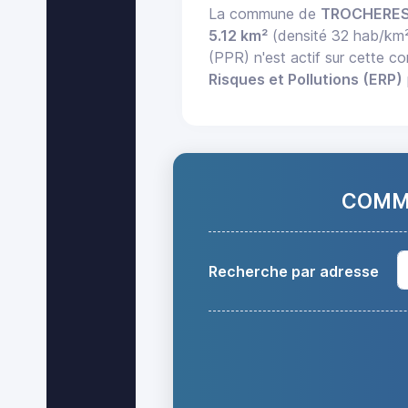
La commune de
TROCHERE
5.12 km²
(densité 32 hab/km
(PPR) n'est actif sur cette 
Risques et Pollutions (ERP)
COMMA
Recherche par adresse