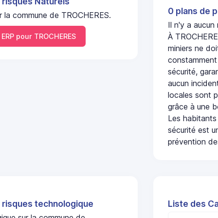
 risques Naturels
0 plans de p
l sur la commune de TROCHERES.
Il n'y a aucu
À TROCHERES, 
 ERP pour TROCHERES
miniers ne doi
constamment s
sécurité, gara
aucun incident
locales sont p
grâce à une b
Les habitants
sécurité est u
prévention des
 risques technologique
Liste des C
ogique sur la commune de