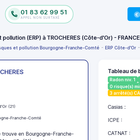
01 83 62 99 51
APPEL NON SURTAXÉ
et pollution (ERP) à TROCHERES (Côte-d'Or) - FRANC
isques et pollution Bourgogne-Franche-Comté
ERP Côte-d'Or
Tableau de
CHERES
Radon niv. 1
0 risque(s) mi
3 arrêté(s) C
'Or (21)
Casias :
ogne-Franche-Comté
ICPE :
CATNAT :
trouve en Bourgogne-Franche-