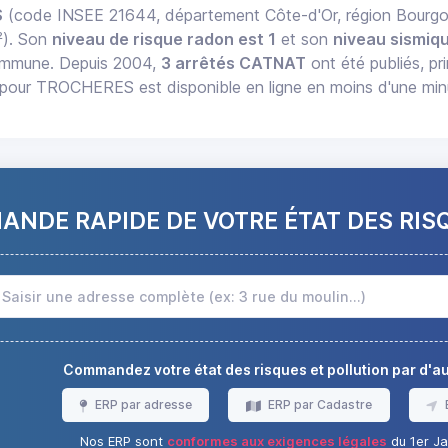
S
(code INSEE 21644, département Côte-d'Or, région Bour
²). Son
niveau de risque radon est 1
et son
niveau sismiqu
commune. Depuis 2004,
3 arrêtés CATNAT
ont été publiés, pr
pour TROCHERES est disponible en ligne en moins d'une min
NDE RAPIDE DE VOTRE ÉTAT DES RIS
Commandez votre état des risques et pollution par d'
ERP par adresse
ERP par Cadastre
Nos ERP sont
conformes aux exigences légales
du 1er Ja