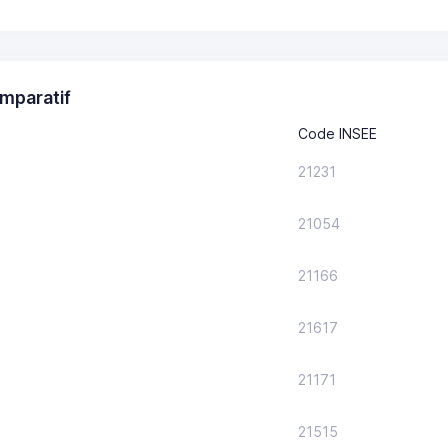
mparatif
Code INSEE
21231
21054
21166
21617
21171
21515