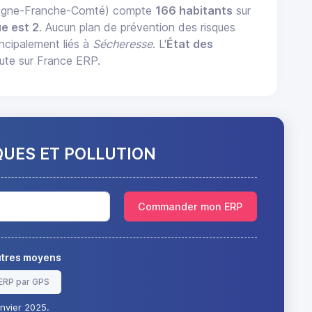
gogne-Franche-Comté) compte
166 habitants
sur
e est 2
. Aucun plan de prévention des risques
incipalement liés à
Sécheresse
. L'
État des
ute sur France ERP.
QUES ET POLLUTION
Commander mon ERP
autres moyens
ERP par GPS
nvier 2025.