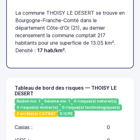
La commune THOISY LE DESERT se trouve en
Bourgogne-Franche-Comté dans le
département Côte-d'Or (21), au dernier
recensement la commune comptait 217
habitants pour une superficie de 13.05 km².
Densité :
17 hab/km²
.
Tableau de bord des risques — THOISY LE
DESERT
Radon niv. 1
Séisme niv. 1
0 risque(s) naturel(s)
0 risque(s) minier(s)
0 risque(s) technologique(s)
2 arrêté(s) CATNAT
0 ICPE
Casias :
0