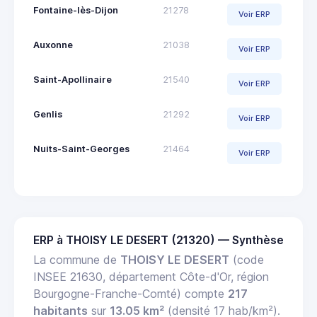
Fontaine-lès-Dijon
21278
Voir ERP
Auxonne
21038
Voir ERP
Saint-Apollinaire
21540
Voir ERP
Genlis
21292
Voir ERP
Nuits-Saint-Georges
21464
Voir ERP
ERP à THOISY LE DESERT (21320) — Synthèse
La commune de
THOISY LE DESERT
(code
INSEE 21630, département Côte-d'Or, région
Bourgogne-Franche-Comté) compte
217
habitants
sur
13.05 km²
(densité 17 hab/km²).