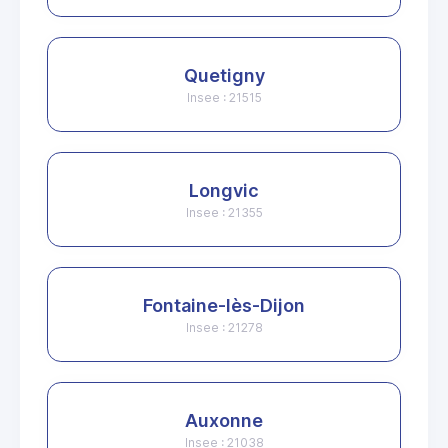
Quetigny
Insee : 21515
Longvic
Insee : 21355
Fontaine-lès-Dijon
Insee : 21278
Auxonne
Insee : 21038