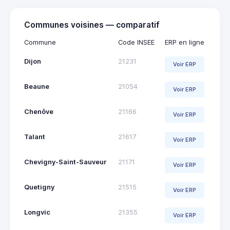
Communes voisines — comparatif
Commune
Code INSEE
ERP en ligne
Dijon
21231
Voir ERP
Beaune
21054
Voir ERP
Chenôve
21166
Voir ERP
Talant
21617
Voir ERP
Chevigny-Saint-Sauveur
21171
Voir ERP
Quetigny
21515
Voir ERP
Longvic
21355
Voir ERP