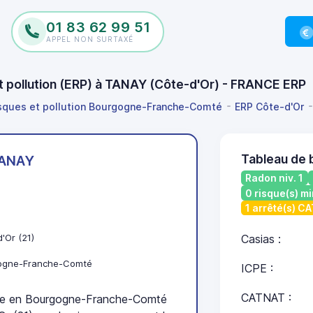
01 83 62 99 51
APPEL NON SURTAXÉ
et pollution (ERP) à TANAY (Côte-d'Or) - FRANCE ERP
isques et pollution Bourgogne-Franche-Comté
ERP Côte-d'Or
Tableau de 
ANAY
Radon niv. 1
0 risque(s) mi
1 arrêté(s) C
'Or (21)
Casias :
ogne-Franche-Comté
ICPE :
CATNAT :
e en Bourgogne-Franche-Comté