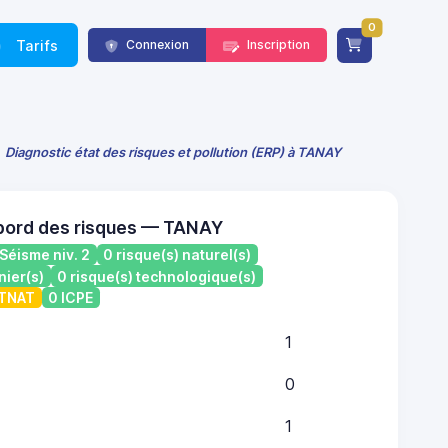
0
Tarifs
Connexion
Inscription
Diagnostic état des risques et pollution (ERP) à TANAY
bord des risques — TANAY
Séisme niv. 2
0 risque(s) naturel(s)
nier(s)
0 risque(s) technologique(s)
ATNAT
0 ICPE
1
0
1