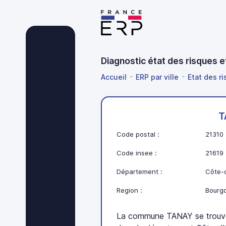
Diagnostic état des risques 
Accueil
ERP par ville
Etat des r
T
Code postal :
21310
Code insee :
21619
Département :
Côte-d
Region :
Bourg
La commune TANAY se trouv