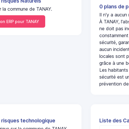
 risques Naturels
0 plans de p
 sur la commune de TANAY.
Il n'y a aucu
À TANAY, l'ab
on ERP pour TANAY
ne doit pas i
constamment s
sécurité, gara
aucun incident
locales sont p
grâce à une b
Les habitants
sécurité est u
prévention des
 risques technologique
Liste des C
logique sur la commune de TANAY.