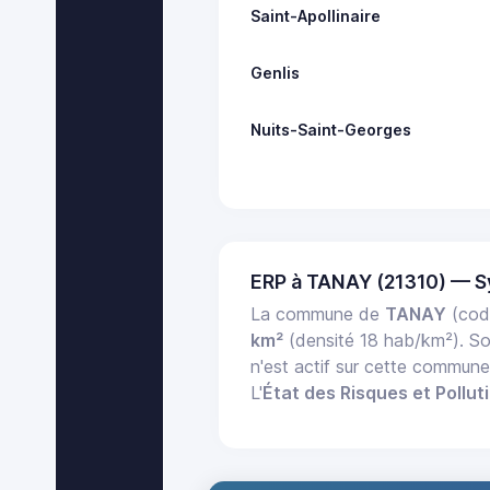
Saint-Apollinaire
Genlis
Nuits-Saint-Georges
ERP à TANAY (21310) — S
La commune de
TANAY
(cod
km²
(densité 18 hab/km²). S
n'est actif sur cette commun
L'
État des Risques et Pollut