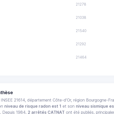
21278
21038
21540
21292
21464
nthèse
INSEE 21614, département Côte-d'Or, région Bourgogne-F
Son
niveau de risque radon est 1
et son
niveau sismique es
e. Depuis 1984,
2 arrêtés CATNAT
ont été publiés, principal