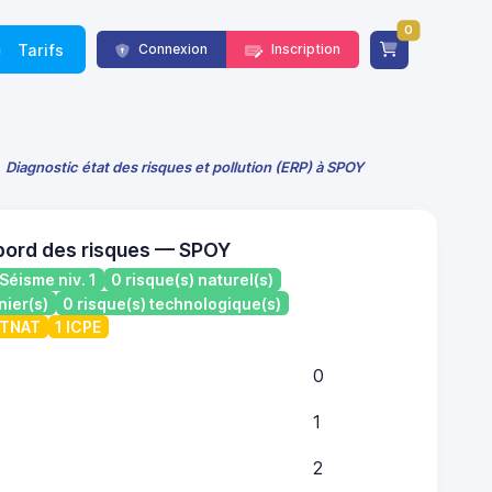
0
Tarifs
Connexion
Inscription
Diagnostic état des risques et pollution (ERP) à SPOY
bord des risques — SPOY
Séisme niv. 1
0 risque(s) naturel(s)
nier(s)
0 risque(s) technologique(s)
ATNAT
1 ICPE
0
1
2