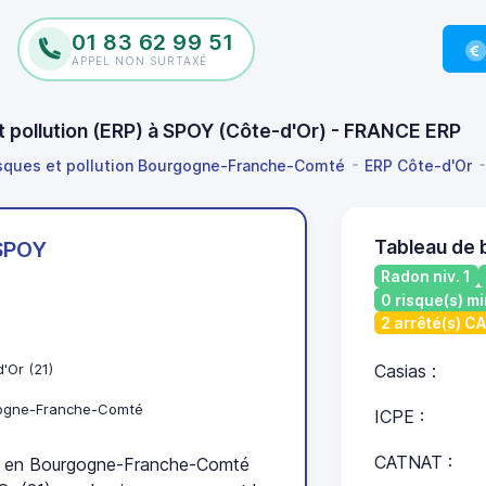
01 83 62 99 51
APPEL NON SURTAXÉ
et pollution (ERP) à SPOY (Côte-d'Or) - FRANCE ERP
isques et pollution Bourgogne-Franche-Comté
ERP Côte-d'Or
Tableau de 
SPOY
Radon niv. 1
0 risque(s) mi
2 arrêté(s) C
'Or (21)
Casias :
ogne-Franche-Comté
ICPE :
CATNAT :
 en Bourgogne-Franche-Comté