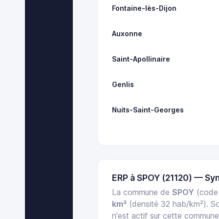
Fontaine-lès-Dijon
Auxonne
Saint-Apollinaire
Genlis
Nuits-Saint-Georges
ERP à SPOY (21120) — Sy
La commune de
SPOY
(code 
km²
(densité 32 hab/km²). 
n'est actif sur cette commun