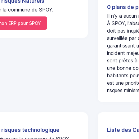
 risques Naturels
0 plans de p
 sur la commune de SPOY.
Il n'y a aucun
À SPOY, l'abs
on ERP pour SPOY
doit pas inqu
surveillée par
garantissant u
incident majeu
sont prêtes à
une bonne coo
habitants peuv
est une prior
risques miniers
 risques technologique
Liste des C
ogique sur la commune de SPOY.