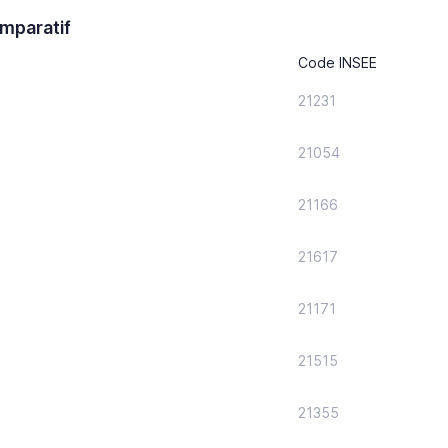
mparatif
Code INSEE
21231
21054
21166
21617
21171
21515
21355