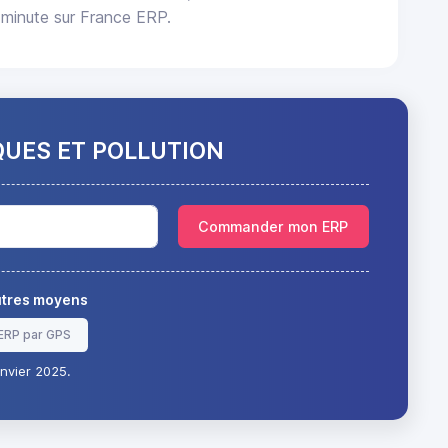
 minute sur France ERP.
QUES ET POLLUTION
Commander mon ERP
autres moyens
ERP par GPS
nvier 2025.