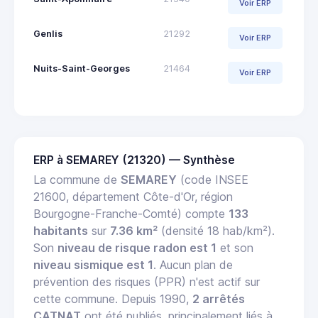
Voir ERP
Genlis
21292
Voir ERP
Nuits-Saint-Georges
21464
Voir ERP
ERP à SEMAREY (21320) — Synthèse
La commune de
SEMAREY
(code INSEE
21600, département Côte-d'Or, région
Bourgogne-Franche-Comté) compte
133
habitants
sur
7.36 km²
(densité 18 hab/km²).
Son
niveau de risque radon est 1
et son
niveau sismique est 1
. Aucun plan de
prévention des risques (PPR) n'est actif sur
cette commune. Depuis 1990,
2 arrêtés
CATNAT
ont été publiés, principalement liés à