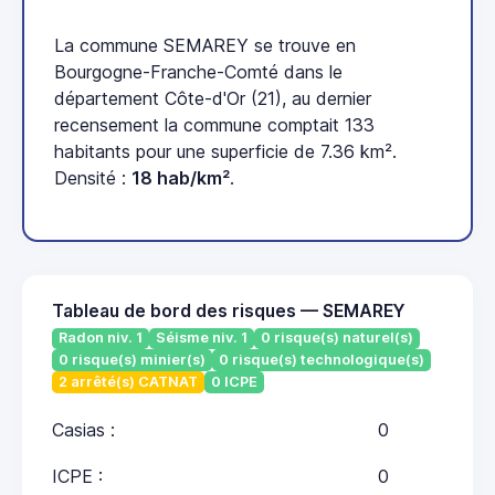
La commune SEMAREY se trouve en
Bourgogne-Franche-Comté dans le
département Côte-d'Or (21), au dernier
recensement la commune comptait 133
habitants pour une superficie de 7.36 km².
Densité :
18 hab/km²
.
Tableau de bord des risques — SEMAREY
Radon niv. 1
Séisme niv. 1
0 risque(s) naturel(s)
0 risque(s) minier(s)
0 risque(s) technologique(s)
2 arrêté(s) CATNAT
0 ICPE
Casias :
0
ICPE :
0