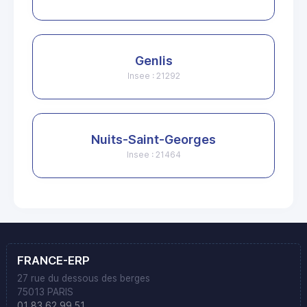
Genlis
Insee : 21292
Nuits-Saint-Georges
Insee : 21464
FRANCE-ERP
27 rue du dessous des berges
75013 PARIS
01 83 62 99 51