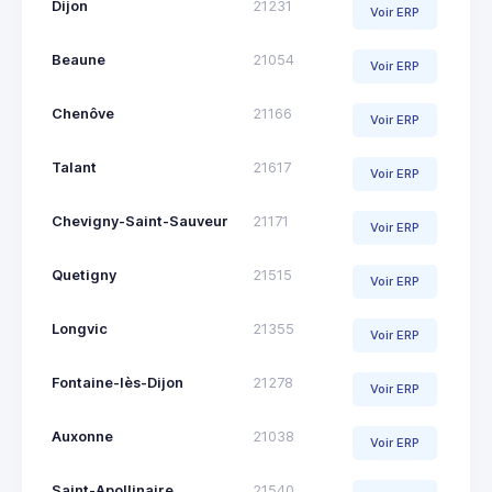
Dijon
21231
Voir ERP
Beaune
21054
Voir ERP
Chenôve
21166
Voir ERP
Talant
21617
Voir ERP
Chevigny-Saint-Sauveur
21171
Voir ERP
Quetigny
21515
Voir ERP
Longvic
21355
Voir ERP
Fontaine-lès-Dijon
21278
Voir ERP
Auxonne
21038
Voir ERP
Saint-Apollinaire
21540