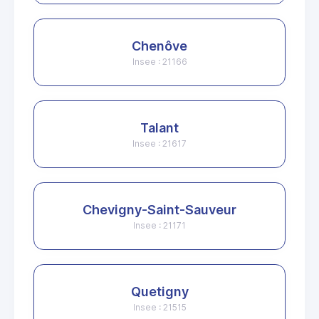
Chenôve
Insee : 21166
Talant
Insee : 21617
Chevigny-Saint-Sauveur
Insee : 21171
Quetigny
Insee : 21515