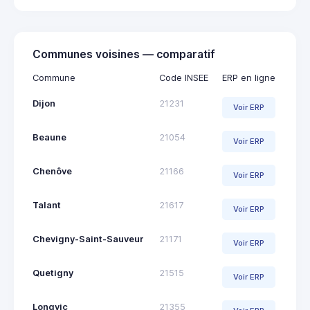
Communes voisines — comparatif
Commune
Code INSEE
ERP en ligne
Dijon
21231
Voir ERP
Beaune
21054
Voir ERP
Chenôve
21166
Voir ERP
Talant
21617
Voir ERP
Chevigny-Saint-Sauveur
21171
Voir ERP
Quetigny
21515
Voir ERP
Longvic
21355