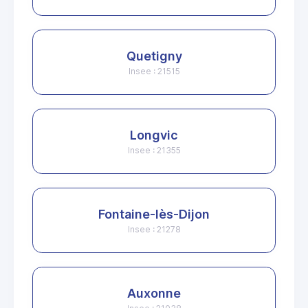
Quetigny
Insee : 21515
Longvic
Insee : 21355
Fontaine-lès-Dijon
Insee : 21278
Auxonne