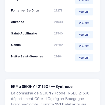
Voir ERP
Fontaine-lès-Dijon
21278
Voir ERP
Auxonne
21038
Voir ERP
Saint-Apollinaire
21540
Voir ERP
Genlis
21292
Voir ERP
Nuits-Saint-Georges
21464
Voir ERP
ERP à SEIGNY (21150) — Synthèse
La commune de
SEIGNY
(code INSEE 21598,
département Côte-d'Or, région Bourgogne-
Franche-Comté) compte
151 habitants
sur