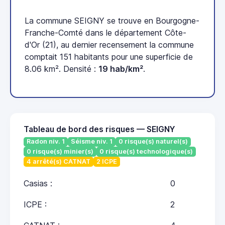
La commune SEIGNY se trouve en Bourgogne-
Franche-Comté dans le département Côte-
d'Or (21), au dernier recensement la commune
comptait 151 habitants pour une superficie de
8.06 km². Densité :
19 hab/km²
.
Tableau de bord des risques — SEIGNY
Radon niv. 1
Séisme niv. 1
0 risque(s) naturel(s)
0 risque(s) minier(s)
0 risque(s) technologique(s)
4 arrêté(s) CATNAT
2 ICPE
Casias :
0
ICPE :
2