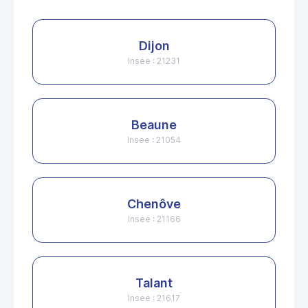
Dijon
Insee : 21231
Beaune
Insee : 21054
Chenôve
Insee : 21166
Talant
Insee : 21617