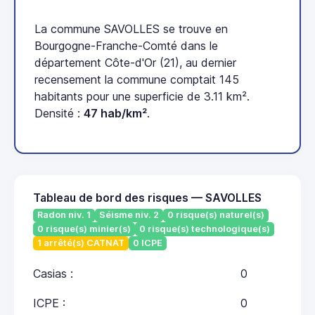
La commune SAVOLLES se trouve en
Bourgogne-Franche-Comté dans le
département Côte-d'Or (21), au dernier
recensement la commune comptait 145
habitants pour une superficie de 3.11 km².
Densité :
47 hab/km²
.
Tableau de bord des risques — SAVOLLES
Radon niv. 1
Séisme niv. 2
0 risque(s) naturel(s)
0 risque(s) minier(s)
0 risque(s) technologique(s)
1 arrêté(s) CATNAT
0 ICPE
Casias :
0
ICPE :
0