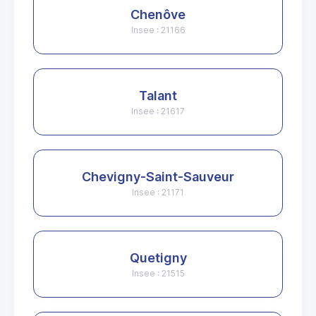
Chenôve
Insee : 21166
Talant
Insee : 21617
Chevigny-Saint-Sauveur
Insee : 21171
Quetigny
Insee : 21515