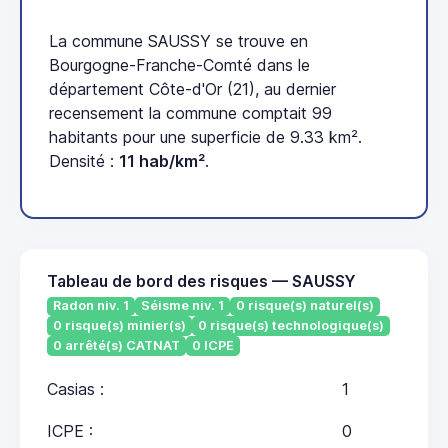
La commune SAUSSY se trouve en
Bourgogne-Franche-Comté dans le
département Côte-d'Or (21), au dernier
recensement la commune comptait 99
habitants pour une superficie de 9.33 km².
Densité :
11 hab/km²
.
Tableau de bord des risques — SAUSSY
Radon niv. 1
Séisme niv. 1
0 risque(s) naturel(s)
0 risque(s) minier(s)
0 risque(s) technologique(s)
0 arrêté(s) CATNAT
0 ICPE
Casias :
1
ICPE :
0