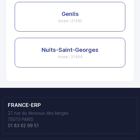
Genlis
Insee : 21292
Nuits-Saint-Georges
Insee : 21464
FRANCE-ERP
27 rue du dessous des berges
75013 PARIS
01 83 62 99 51