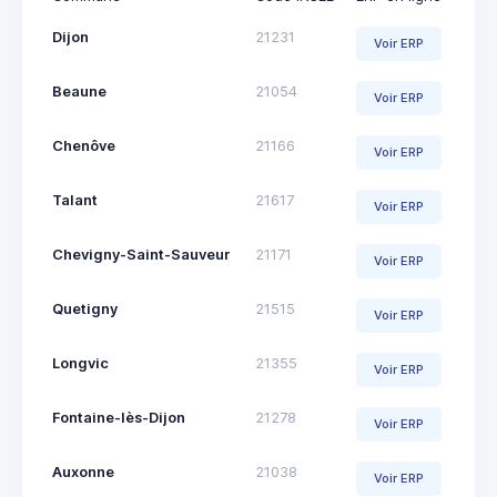
Dijon
21231
Voir ERP
Beaune
21054
Voir ERP
Chenôve
21166
Voir ERP
Talant
21617
Voir ERP
Chevigny-Saint-Sauveur
21171
Voir ERP
Quetigny
21515
Voir ERP
Longvic
21355
Voir ERP
Fontaine-lès-Dijon
21278
Voir ERP
Auxonne
21038
Voir ERP