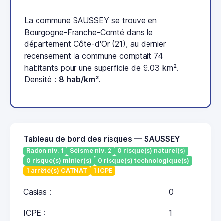
La commune SAUSSEY se trouve en
Bourgogne-Franche-Comté dans le
département Côte-d'Or (21), au dernier
recensement la commune comptait 74
habitants pour une superficie de 9.03 km².
Densité :
8 hab/km²
.
Tableau de bord des risques — SAUSSEY
Radon niv. 1
Séisme niv. 2
0 risque(s) naturel(s)
0 risque(s) minier(s)
0 risque(s) technologique(s)
1 arrêté(s) CATNAT
1 ICPE
Casias :
0
ICPE :
1