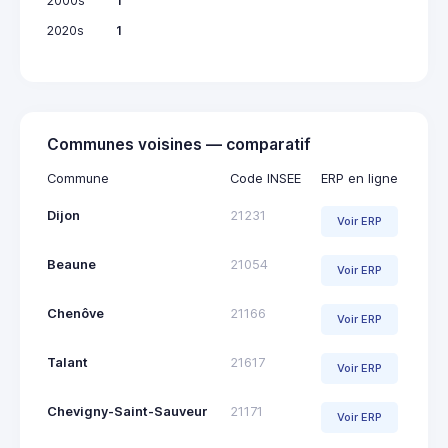
2000s
1
2020s
1
Communes voisines — comparatif
Commune
Code INSEE
ERP en ligne
Dijon
21231
Voir ERP
Beaune
21054
Voir ERP
Chenôve
21166
Voir ERP
Talant
21617
Voir ERP
Chevigny-Saint-Sauveur
21171
Voir ERP