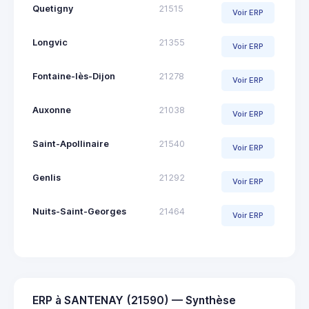
Quetigny
21515
Voir ERP
Longvic
21355
Voir ERP
Fontaine-lès-Dijon
21278
Voir ERP
Auxonne
21038
Voir ERP
Saint-Apollinaire
21540
Voir ERP
Genlis
21292
Voir ERP
Nuits-Saint-Georges
21464
Voir ERP
ERP à SANTENAY (21590) — Synthèse