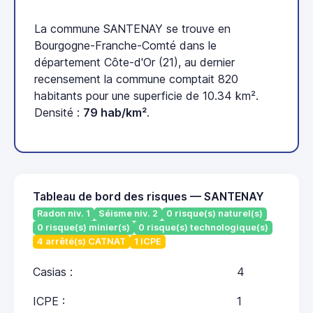
La commune SANTENAY se trouve en
Bourgogne-Franche-Comté dans le
département Côte-d'Or (21), au dernier
recensement la commune comptait 820
habitants pour une superficie de 10.34 km².
Densité :
79 hab/km²
.
Tableau de bord des risques — SANTENAY
Radon niv. 1
Séisme niv. 2
0 risque(s) naturel(s)
0 risque(s) minier(s)
0 risque(s) technologique(s)
4 arrêté(s) CATNAT
1 ICPE
Casias :
4
ICPE :
1