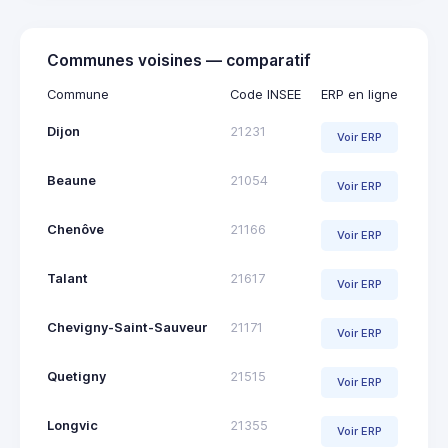
Communes voisines — comparatif
Commune
Code INSEE
ERP en ligne
Dijon
21231
Voir ERP
Beaune
21054
Voir ERP
Chenôve
21166
Voir ERP
Talant
21617
Voir ERP
Chevigny-Saint-Sauveur
21171
Voir ERP
Quetigny
21515
Voir ERP
Longvic
21355
Voir ERP