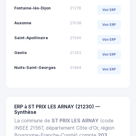
Fontaine-lès-Dijon
21278
Voir ERP
Auxonne
21038
Voir ERP
Saint-Apollinaire
21540
Voir ERP
Genlis
21292
Voir ERP
Nuits-Saint-Georges
21464
Voir ERP
ERP à ST PRIX LES ARNAY (21230) —
Synthèse
La commune de
ST PRIX LES ARNAY
(code
INSEE 21567, département Côte-d'Or, région
Bourgogne-Franche-Comté) compte
203