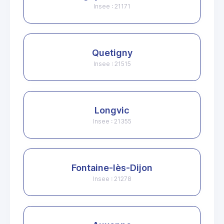
Insee : 21171
Quetigny
Insee : 21515
Longvic
Insee : 21355
Fontaine-lès-Dijon
Insee : 21278