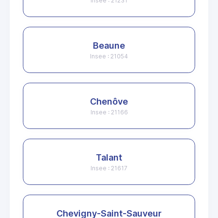
Insee : 21231
Beaune
Insee : 21054
Chenôve
Insee : 21166
Talant
Insee : 21617
Chevigny-Saint-Sauveur