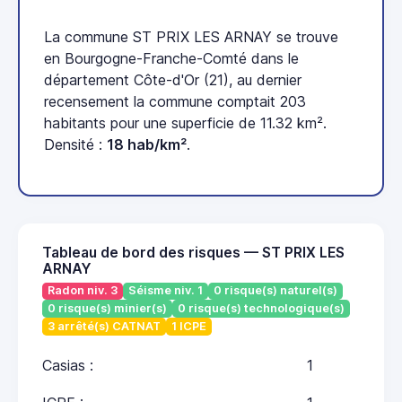
La commune ST PRIX LES ARNAY se trouve
en Bourgogne-Franche-Comté dans le
département Côte-d'Or (21), au dernier
recensement la commune comptait 203
habitants pour une superficie de 11.32 km².
Densité :
18 hab/km²
.
Tableau de bord des risques — ST PRIX LES
ARNAY
Radon niv. 3
Séisme niv. 1
0 risque(s) naturel(s)
0 risque(s) minier(s)
0 risque(s) technologique(s)
3 arrêté(s) CATNAT
1 ICPE
Casias :
1