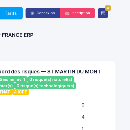
0
Tarifs
Connexion
Inscription
 - FRANCE ERP
 bord des risques — ST MARTIN DU MONT
Séisme niv. 1
0 risque(s) naturel(s)
nier(s)
0 risque(s) technologique(s)
ATNAT
4 ICPE
0
4
1