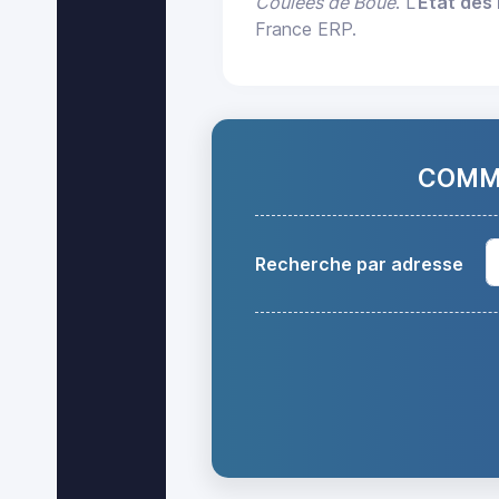
Coulées de Boue
. L'
État des 
France ERP.
COMMA
Recherche par adresse