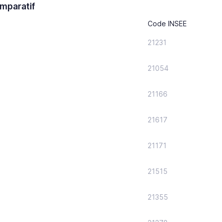
mparatif
Code INSEE
21231
21054
21166
21617
21171
21515
21355