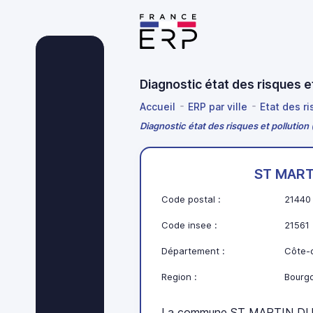
Diagnostic état des risques
Accueil
ERP par ville
Etat des r
Diagnostic état des risques et polluti
ST MART
Code postal :
21440
Code insee :
21561
Département :
Côte-d
Region :
Bourg
La commune ST MARTIN DU 