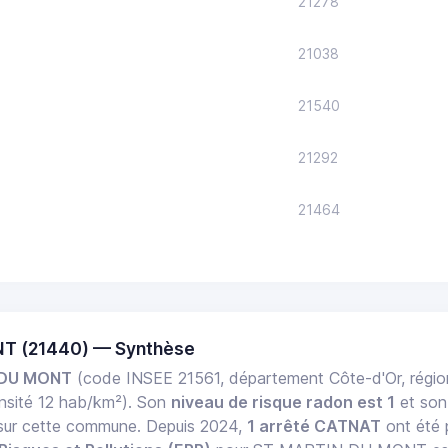
21278
21038
21540
21292
21464
T (21440) — Synthèse
 DU MONT
(code INSEE 21561, département Côte-d'Or, rég
nsité 12 hab/km²). Son
niveau de risque radon est 1
et so
f sur cette commune. Depuis 2024,
1 arrêté CATNAT
ont été p