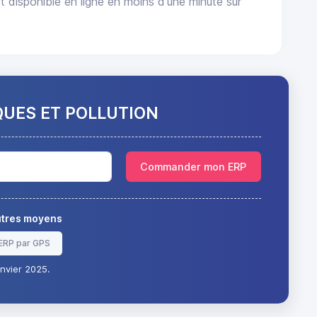
sponible en ligne en moins d'une minute sur
QUES ET POLLUTION
Commander mon ERP
autres moyens
ERP par GPS
nvier 2025.