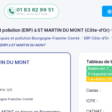
01 83 62 99 51
APPEL NON SURTAXÉ
 et pollution (ERP) à ST MARTIN DU MONT (Côte-d'Or)
isques et pollution Bourgogne-Franche-Comté
ERP Côte-d'Or
on (ERP) à ST MARTIN DU MONT
Tableau de
IN DU MONT
Radon niv. 1
0 risque(s) mi
1 arrêté(s) C
'Or (21)
Casias :
ogne-Franche-Comté
ICPE :
CATNAT :
MONT se trouve en Bourgogne-