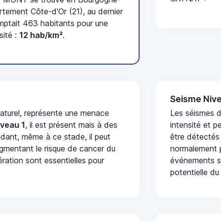
tement Côte-d'Or (21), au dernier
ptait 463 habitants pour une
sité :
12 hab/km²
.
Seisme Nive
naturel, représente une menace
Les séismes d
iveau 1
, il est présent mais à des
intensité et p
dant, même à ce stade, il peut
être détectés
augmentant le risque de cancer du
normalement p
ération sont essentielles pour
événements se
potentielle du