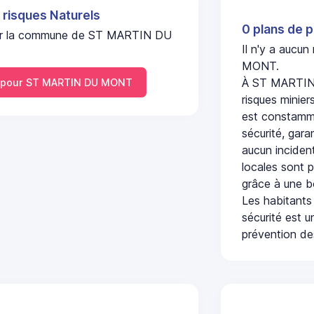
 risques Naturels
0 plans de p
l sur la commune de ST MARTIN DU
Il n'y a aucu
MONT.
À ST MARTIN 
 pour ST MARTIN DU MONT
risques minier
est constamme
sécurité, gara
aucun incident
locales sont p
grâce à une b
Les habitants
sécurité est u
prévention des