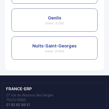
Genlis
Insee : 21292
Nuits-Saint-Georges
Insee : 21464
FRANCE-ERP
27 rue du dessous des berges
75013 PARIS
01 83 62 99 51