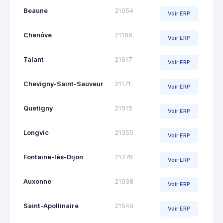
Beaune
21054
Voir ERP
Chenôve
21166
Voir ERP
Talant
21617
Voir ERP
Chevigny-Saint-Sauveur
21171
Voir ERP
Quetigny
21515
Voir ERP
Longvic
21355
Voir ERP
Fontaine-lès-Dijon
21278
Voir ERP
Auxonne
21038
Voir ERP
Saint-Apollinaire
21540
Voir ERP