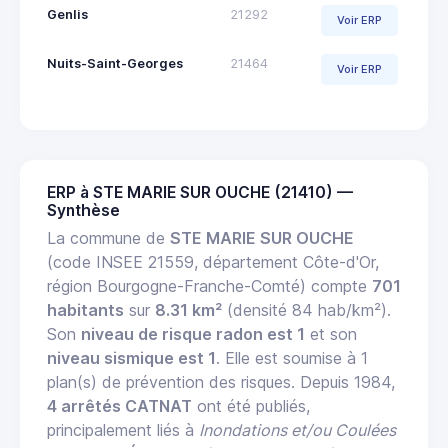
Genlis
21292
Voir ERP
Nuits-Saint-Georges
21464
Voir ERP
ERP à STE MARIE SUR OUCHE (21410) —
Synthèse
La commune de
STE MARIE SUR OUCHE
(code INSEE 21559, département Côte-d'Or,
région Bourgogne-Franche-Comté) compte
701
habitants
sur
8.31 km²
(densité 84 hab/km²).
Son
niveau de risque radon est 1
et son
niveau sismique est 1
. Elle est soumise à 1
plan(s) de prévention des risques. Depuis 1984,
4 arrêtés CATNAT
ont été publiés,
principalement liés à
Inondations et/ou Coulées