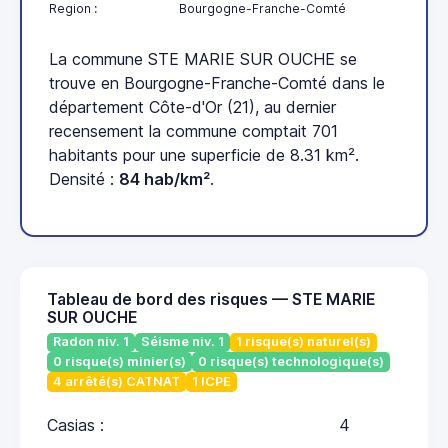
Region :
Bourgogne-Franche-Comté
La commune STE MARIE SUR OUCHE se
trouve en Bourgogne-Franche-Comté dans le
département Côte-d'Or (21), au dernier
recensement la commune comptait 701
habitants pour une superficie de 8.31 km².
Densité :
84 hab/km²
.
Tableau de bord des risques — STE MARIE
SUR OUCHE
Radon niv. 1
Séisme niv. 1
1 risque(s) naturel(s)
0 risque(s) minier(s)
0 risque(s) technologique(s)
4 arrêté(s) CATNAT
1 ICPE
Casias :
4