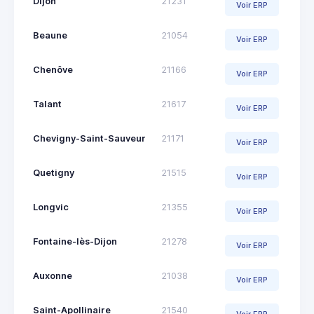
Dijon
21231
Voir ERP
Beaune
21054
Voir ERP
Chenôve
21166
Voir ERP
Talant
21617
Voir ERP
Chevigny-Saint-Sauveur
21171
Voir ERP
Quetigny
21515
Voir ERP
Longvic
21355
Voir ERP
Fontaine-lès-Dijon
21278
Voir ERP
Auxonne
21038
Voir ERP
Saint-Apollinaire
21540