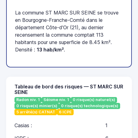
La commune ST MARC SUR SEINE se trouve
en Bourgogne-Franche-Comté dans le
département Côte-d'Or (21), au dernier
recensement la commune comptait 113
habitants pour une superficie de 8.45 km².
Densité :
13 hab/km²
.
Tableau de bord des risques — ST MARC SUR
SEINE
Radon niv. 1
Séisme niv. 1
0 risque(s) naturel(s)
0 risque(s) minier(s)
0 risque(s) technologique(s)
5 arrêté(s) CATNAT
6 ICPE
Casias :
1