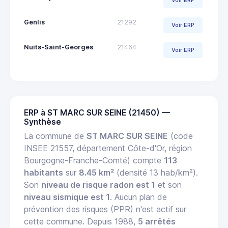
Voir ERP
Genlis
21292
Voir ERP
Nuits-Saint-Georges
21464
Voir ERP
ERP à ST MARC SUR SEINE (21450) —
Synthèse
La commune de
ST MARC SUR SEINE
(code
INSEE 21557, département Côte-d'Or, région
Bourgogne-Franche-Comté) compte
113
habitants
sur
8.45 km²
(densité 13 hab/km²).
Son
niveau de risque radon est 1
et son
niveau sismique est 1
. Aucun plan de
prévention des risques (PPR) n'est actif sur
cette commune. Depuis 1988,
5 arrêtés