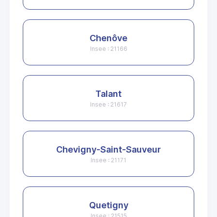
Chenôve
Insee : 21166
Talant
Insee : 21617
Chevigny-Saint-Sauveur
Insee : 21171
Quetigny
Insee : 21515