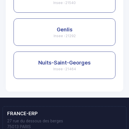
Insee : 21540
Genlis
Insee : 21292
Nuits-Saint-Georges
Insee : 21464
FRANCE-ERP
27 rue du dessous des berges
75013 PARIS