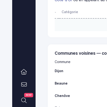
Catégorie
-
Communes voisines — co
Commune
Dijon
Beaune
Chenôve
NEW!