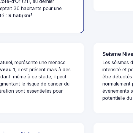
te-d'Or (21), au dernier
tait 36 habitants pour une
té :
9 hab/km²
.
Seisme Nive
naturel, représente une menace
Les séismes d
iveau 1
, il est présent mais à des
intensité et p
dant, même à ce stade, il peut
être détectés
augmentant le risque de cancer du
normalement p
ération sont essentielles pour
événements se
potentielle du