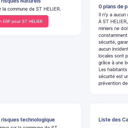
 risques Naturels
0 plans de p
 sur la commune de ST HELIER.
Il n'y a aucu
À ST HELIER, 
 ERP pour ST HELIER
miniers ne doi
constamment s
sécurité, gara
aucun incident
locales sont p
grâce à une b
Les habitants
sécurité est u
prévention des
 risques technologique
Liste des C
ogique sur la commune de ST