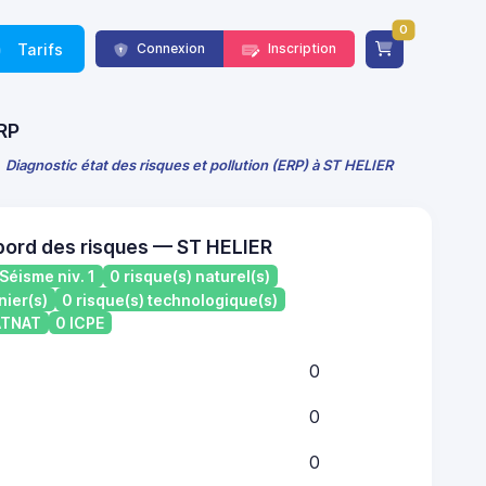
0
Tarifs
Connexion
Inscription
ERP
Diagnostic état des risques et pollution (ERP) à ST HELIER
bord des risques — ST HELIER
Séisme niv. 1
0 risque(s) naturel(s)
nier(s)
0 risque(s) technologique(s)
CATNAT
0 ICPE
0
0
0