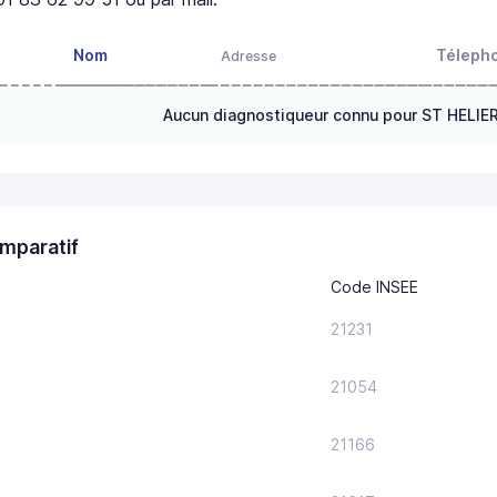
Nom
Téleph
Adresse
Aucun diagnostiqueur connu pour ST HELIE
mparatif
Code INSEE
21231
21054
21166