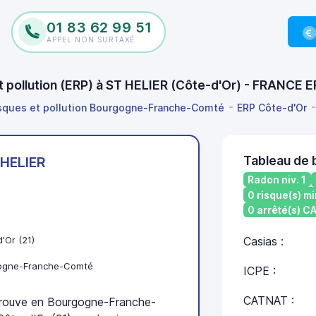
01 83 62 99 51
APPEL NON SURTAXÉ
et pollution (ERP) à ST HELIER (Côte-d'Or) - FRANCE 
isques et pollution Bourgogne-Franche-Comté
ERP Côte-d'Or
Tableau de 
 HELIER
Radon niv. 1
0 risque(s) mi
0 arrêté(s) 
'Or (21)
Casias :
ogne-Franche-Comté
ICPE :
CATNAT :
rouve en Bourgogne-Franche-