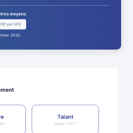
autres moyens
ERP par GPS
nvier 2025.
tement
ve
Talant
166
Insee : 21617