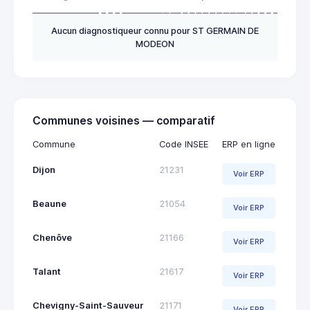
Aucun diagnostiqueur connu pour ST GERMAIN DE
MODEON
Communes voisines — comparatif
Commune
Code INSEE
ERP en ligne
Dijon
21231
Voir ERP
Beaune
21054
Voir ERP
Chenôve
21166
Voir ERP
Talant
21617
Voir ERP
Chevigny-Saint-Sauveur
21171
Voir ERP