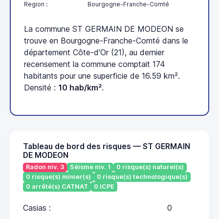
Region :
Bourgogne-Franche-Comté
La commune ST GERMAIN DE MODEON se
trouve en Bourgogne-Franche-Comté dans le
département Côte-d'Or (21), au dernier
recensement la commune comptait 174
habitants pour une superficie de 16.59 km².
Densité :
10 hab/km²
.
Tableau de bord des risques — ST GERMAIN
DE MODEON
Radon niv. 3
Séisme niv. 1
0 risque(s) naturel(s)
0 risque(s) minier(s)
0 risque(s) technologique(s)
0 arrêté(s) CATNAT
0 ICPE
Casias :
0