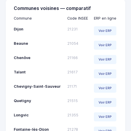
Communes voisines — comparatif
Commune
Code INSEE
ERP en ligne
Dijon
21231
Voir ERP
Beaune
21054
Voir ERP
Chenôve
21166
Voir ERP
Talant
21617
Voir ERP
Chevigny-Saint-Sauveur
21171
Voir ERP
Quetigny
21515
Voir ERP
Longvic
21355
Voir ERP
Fontaine-lès-Dijon
21278