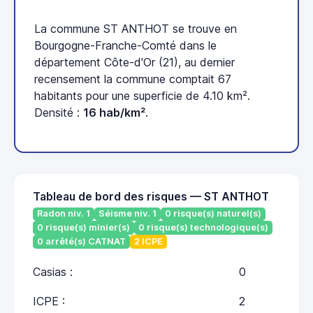
La commune ST ANTHOT se trouve en
Bourgogne-Franche-Comté dans le
département Côte-d'Or (21), au dernier
recensement la commune comptait 67
habitants pour une superficie de 4.10 km².
Densité :
16 hab/km²
.
Tableau de bord des risques — ST ANTHOT
Radon niv. 1
Séisme niv. 1
0 risque(s) naturel(s)
0 risque(s) minier(s)
0 risque(s) technologique(s)
0 arrêté(s) CATNAT
2 ICPE
Casias :
0
ICPE :
2