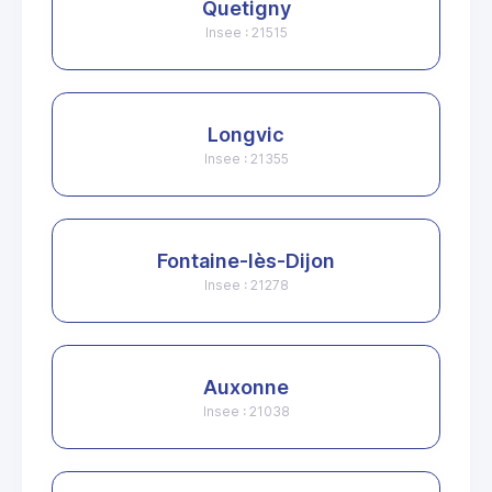
Quetigny
Insee : 21515
Longvic
Insee : 21355
Fontaine-lès-Dijon
Insee : 21278
Auxonne
Insee : 21038