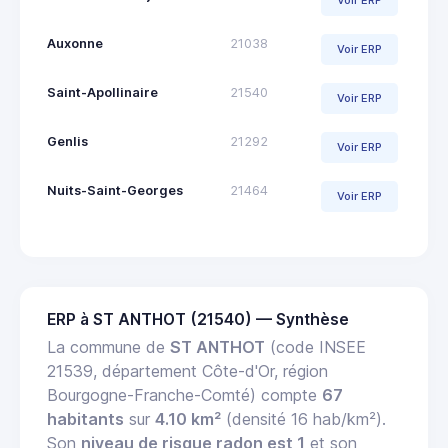
Voir ERP
Auxonne
21038
Voir ERP
Saint-Apollinaire
21540
Voir ERP
Genlis
21292
Voir ERP
Nuits-Saint-Georges
21464
Voir ERP
ERP à ST ANTHOT (21540) — Synthèse
La commune de
ST ANTHOT
(code INSEE
21539, département Côte-d'Or, région
Bourgogne-Franche-Comté) compte
67
habitants
sur
4.10 km²
(densité 16 hab/km²).
Son
niveau de risque radon est 1
et son