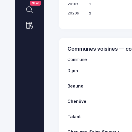
2010s
1
NEW!
2020s
2
Communes voisines — co
Commune
Dijon
Beaune
Chenôve
Talant
Chevigny-Saint-Sauveur