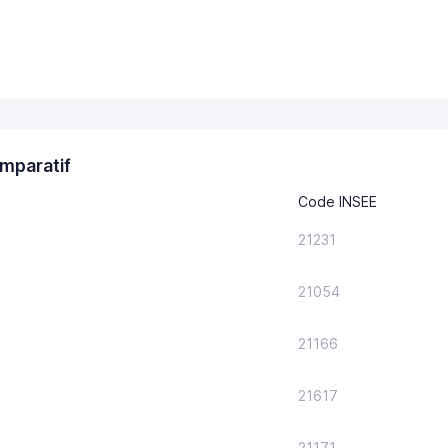
mparatif
Code INSEE
21231
21054
21166
21617
21171