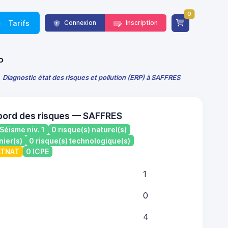
0
Tarifs
Connexion
Inscription
P
Diagnostic état des risques et pollution (ERP) à SAFFRES
bord des risques — SAFFRES
Séisme niv. 1
0 risque(s) naturel(s)
nier(s)
0 risque(s) technologique(s)
CATNAT
0 ICPE
1
0
4