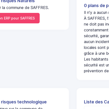
 risques Naturels
0 plans de p
 sur la commune de SAFFRES.
Il n'y a aucu
À SAFFRES, l'
n ERP pour SAFFRES
ne doit pas i
constamment s
sécurité, gara
aucun incident
locales sont p
grâce à une b
Les habitants
sécurité est u
prévention des
 risques technologique
Liste des C
ogique sur la commune de