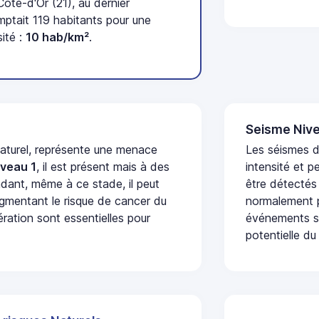
te-d'Or (21), au dernier
tait 119 habitants pour une
ité :
10 hab/km²
.
Seisme Nive
naturel, représente une menace
Les séismes d
iveau 1
, il est présent mais à des
intensité et p
dant, même à ce stade, il peut
être détectés
augmentant le risque de cancer du
normalement p
ération sont essentielles pour
événements se
potentielle du