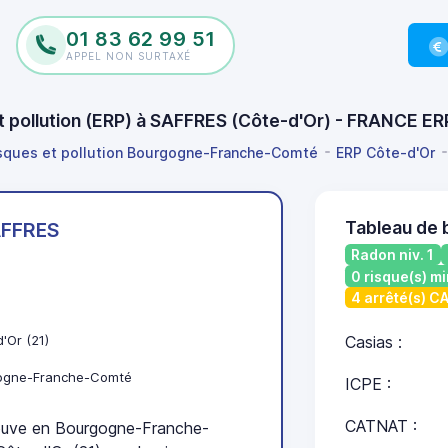
01 83 62 99 51
APPEL NON SURTAXÉ
et pollution (ERP) à SAFFRES (Côte-d'Or) - FRANCE ER
isques et pollution Bourgogne-Franche-Comté
ERP Côte-d'Or
Tableau de 
FFRES
Radon niv. 1
0 risque(s) mi
4 arrêté(s) 
'Or (21)
Casias :
ogne-Franche-Comté
ICPE :
CATNAT :
uve en Bourgogne-Franche-