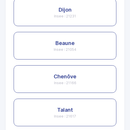
Dijon
Insee : 21231
Beaune
Insee : 21054
Chenôve
Insee : 21166
Talant
Insee : 21617