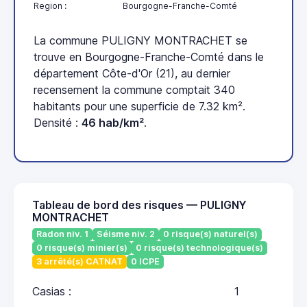
Region :
Bourgogne-Franche-Comté
La commune PULIGNY MONTRACHET se
trouve en Bourgogne-Franche-Comté dans le
département Côte-d'Or (21), au dernier
recensement la commune comptait 340
habitants pour une superficie de 7.32 km².
Densité :
46 hab/km²
.
Tableau de bord des risques — PULIGNY
MONTRACHET
Radon niv. 1
Séisme niv. 2
0 risque(s) naturel(s)
0 risque(s) minier(s)
0 risque(s) technologique(s)
3 arrêté(s) CATNAT
0 ICPE
Casias :
1