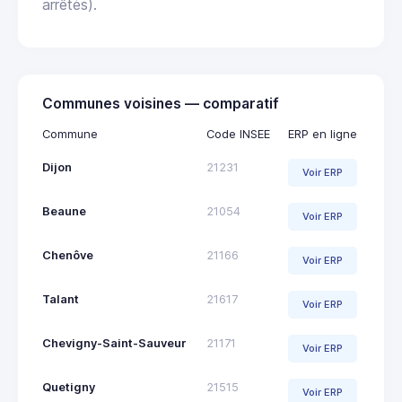
arrêtés).
Communes voisines — comparatif
Commune
Code INSEE
ERP en ligne
Dijon
21231
Voir ERP
Beaune
21054
Voir ERP
Chenôve
21166
Voir ERP
Talant
21617
Voir ERP
Chevigny-Saint-Sauveur
21171
Voir ERP
Quetigny
21515
Voir ERP