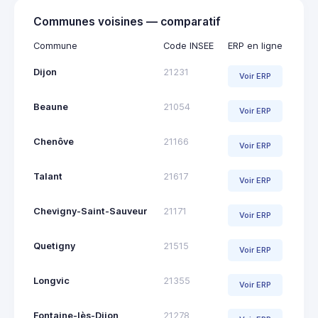
Communes voisines — comparatif
Commune
Code INSEE
ERP en ligne
Dijon
21231
Voir ERP
Beaune
21054
Voir ERP
Chenôve
21166
Voir ERP
Talant
21617
Voir ERP
Chevigny-Saint-Sauveur
21171
Voir ERP
Quetigny
21515
Voir ERP
Longvic
21355
Voir ERP
Fontaine-lès-Dijon
21278