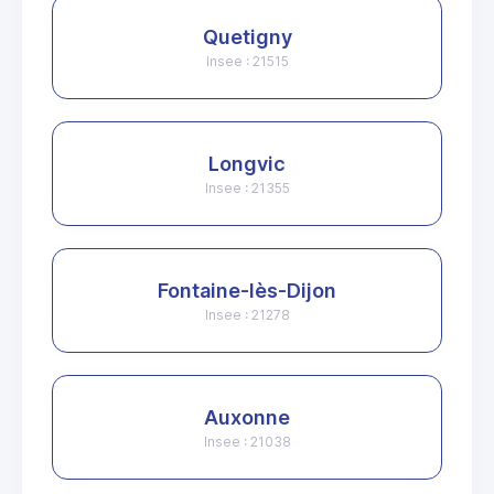
Quetigny
Insee : 21515
Longvic
Insee : 21355
Fontaine-lès-Dijon
Insee : 21278
Auxonne
Insee : 21038