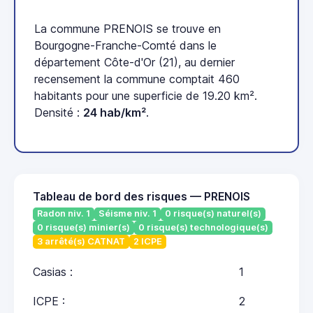
La commune PRENOIS se trouve en
Bourgogne-Franche-Comté dans le
département Côte-d'Or (21), au dernier
recensement la commune comptait 460
habitants pour une superficie de 19.20 km².
Densité :
24 hab/km²
.
Tableau de bord des risques — PRENOIS
Radon niv. 1
Séisme niv. 1
0 risque(s) naturel(s)
0 risque(s) minier(s)
0 risque(s) technologique(s)
3 arrêté(s) CATNAT
2 ICPE
Casias :
1
ICPE :
2