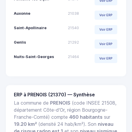
Voir ERP
Auxonne
21038
Voir ERP
Saint-Apollinaire
21540
Voir ERP
Genlis
21292
Voir ERP
Nuits-Saint-Georges
21464
Voir ERP
ERP à PRENOIS (21370) — Synthèse
La commune de
PRENOIS
(code INSEE 21508,
département Côte-d'Or, région Bourgogne-
Franche-Comté) compte
460 habitants
sur
19.20 km²
(densité 24 hab/km²). Son
niveau
de risque radon est 1
et son
niveau sismique