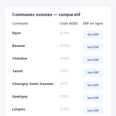
Communes voisines — comparatif
Commune
Code INSEE
ERP en ligne
Dijon
21231
Voir ERP
Beaune
21054
Voir ERP
Chenôve
21166
Voir ERP
Talant
21617
Voir ERP
Chevigny-Saint-Sauveur
21171
Voir ERP
Quetigny
21515
Voir ERP
Longvic
21355
Voir ERP