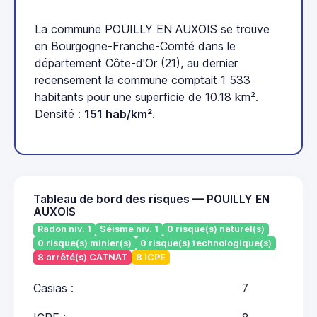
La commune POUILLY EN AUXOIS se trouve
en Bourgogne-Franche-Comté dans le
département Côte-d'Or (21), au dernier
recensement la commune comptait 1 533
habitants pour une superficie de 10.18 km².
Densité :
151 hab/km²
.
Tableau de bord des risques — POUILLY EN
AUXOIS
Radon niv. 1
Séisme niv. 1
0 risque(s) naturel(s)
0 risque(s) minier(s)
0 risque(s) technologique(s)
8 arrêté(s) CATNAT
8 ICPE
Casias :
7