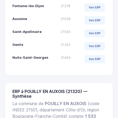
Fontaine-lès-Dijon
21278
Voir ERP
Auxonne
21038
Voir ERP
Saint-Apollinaire
21540
Voir ERP
Genlis
21292
Voir ERP
Nuits-Saint-Georges
21464
Voir ERP
ERP à POUILLY EN AUXOIS (21320) —
Synthèse
La commune de
POUILLY EN AUXOIS
(code
INSEE 21501, département Côte-d'Or, région
Bourgogne-Franche-Comté) compte
1 533