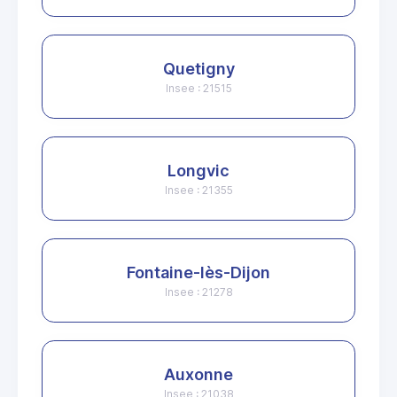
Quetigny
Insee : 21515
Longvic
Insee : 21355
Fontaine-lès-Dijon
Insee : 21278
Auxonne
Insee : 21038