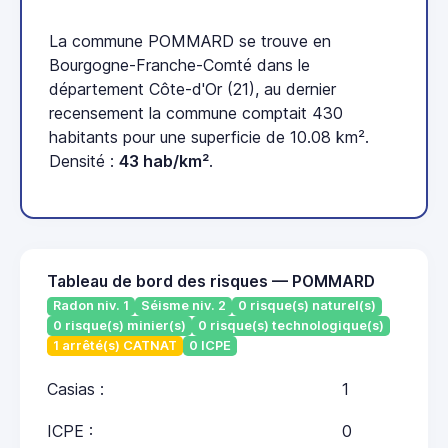
La commune POMMARD se trouve en
Bourgogne-Franche-Comté dans le
département Côte-d'Or (21), au dernier
recensement la commune comptait 430
habitants pour une superficie de 10.08 km².
Densité :
43 hab/km²
.
Tableau de bord des risques — POMMARD
Radon niv. 1
Séisme niv. 2
0 risque(s) naturel(s)
0 risque(s) minier(s)
0 risque(s) technologique(s)
1 arrêté(s) CATNAT
0 ICPE
Casias :
1
ICPE :
0