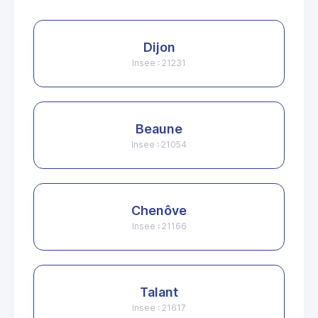
Dijon
Insee : 21231
Beaune
Insee : 21054
Chenôve
Insee : 21166
Talant
Insee : 21617