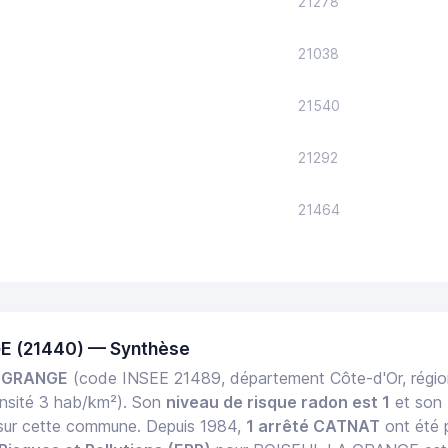
21278
21038
21540
21292
21464
E (21440) — Synthèse
A GRANGE
(code INSEE 21489, département Côte-d'Or, rég
nsité 3 hab/km²). Son
niveau de risque radon est 1
et son
f sur cette commune. Depuis 1984,
1 arrêté CATNAT
ont été p