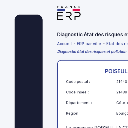
Diagnostic état des risques 
Accueil
ERP par ville
Etat des r
Diagnostic état des risques et polluti
POISEU
Code postal :
21440
Code insee :
21489
Département :
Côte-d
Region :
Bourg
La commune POISEUL LA GR