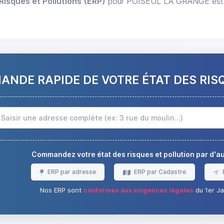
Risques et Pollutions (ERP)
pour POISEUL LA GRANGE est di
NDE RAPIDE DE VOTRE ÉTAT DES RIS
Commandez votre état des risques et pollution par d'
ERP par adresse
ERP par Cadastre
Nos ERP sont
conformes aux exigences légales
du 1er Ja