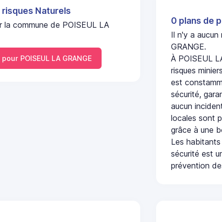
 risques Naturels
0 plans de p
l sur la commune de POISEUL LA
Il n'y a aucu
GRANGE.
À POISEUL LA
 pour POISEUL LA GRANGE
risques minier
est constamme
sécurité, gara
aucun incident
locales sont p
grâce à une b
Les habitants
sécurité est u
prévention des