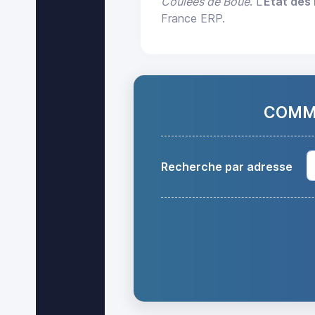
Coulées de Boue
. L'
État des 
France ERP.
COMMA
Recherche par adresse