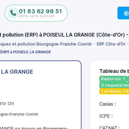
01 83 62 99 51
APPEL NON SURTAXÉ
et pollution (ERP) à POISEUL LA GRANGE (Côte-d'Or)
isques et pollution Bourgogne-Franche-Comté
ERP Côte-d'Or
on (ERP) à POISEUL LA GRANGE
Tableau de
L LA GRANGE
Radon niv. 1
0 risque(s) mi
1 arrêté(s) C
'Or (21)
Casias :
ogne-Franche-Comté
ICPE :
CATNAT :
ANGE se trouve en Bourgogne-