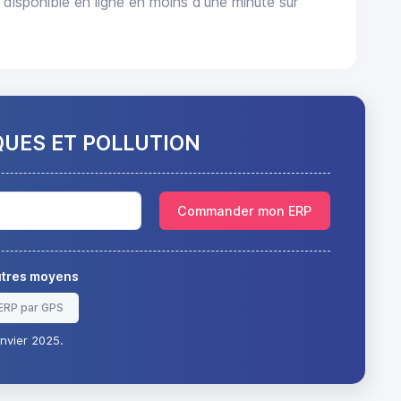
sponible en ligne en moins d'une minute sur
QUES ET POLLUTION
Commander mon ERP
autres moyens
ERP par GPS
nvier 2025.