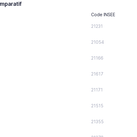
mparatif
Code INSEE
21231
21054
21166
21617
21171
21515
21355