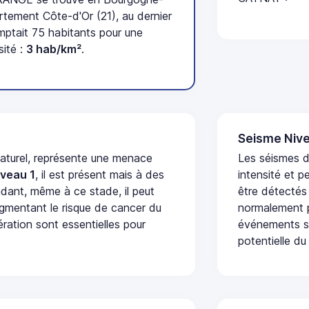
tement Côte-d'Or (21), au dernier
tait 75 habitants pour une
sité :
3 hab/km²
.
Seisme Nive
naturel, représente une menace
Les séismes d
iveau 1
, il est présent mais à des
intensité et p
dant, même à ce stade, il peut
être détectés
augmentant le risque de cancer du
normalement p
ération sont essentielles pour
événements se
potentielle du