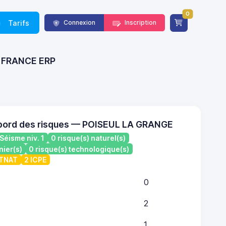
0
Tarifs
Connexion
Inscription
 - FRANCE ERP
 bord des risques — POISEUL LA GRANGE
Séisme niv. 1
0 risque(s) naturel(s)
nier(s)
0 risque(s) technologique(s)
ATNAT
2 ICPE
0
2
1