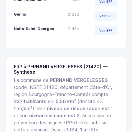
Voir ERP
Genlis
21292
Voir ERP
Nuits-Saint-Georges
21464
Voir ERP
ERP à PERNAND VERGELESSES (21420) —
Synthèse
La commune de
PERNAND VERGELESSES
(code INSEE 21480, département Côte-d'Or,
région Bourgogne-Franche-Comté) compte
237 habitants
sur
5.56 km²
(densité 43
hab/km²). Son
niveau de risque radon est 1
et son
niveau sismique est 2
. Aucun plan de
prévention des risques (PPR) n'est actif sur
cette commune. Depuis 1984,
1 arrêté