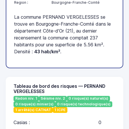
Region :
Bourgogne-Franche-Comté
La commune PERNAND VERGELESSES se
trouve en Bourgogne-Franche-Comté dans le
département Côte-d'Or (21), au dernier
recensement la commune comptait 237
habitants pour une superficie de 5.56 km².
Densité :
43 hab/km²
.
Tableau de bord des risques — PERNAND
VERGELESSES
Radon niv. 1
Séisme niv. 2
0 risque(s) naturel(s)
0 risque(s) minier(s)
0 risque(s) technologique(s)
1 arrêté(s) CATNAT
1 ICPE
Casias :
0