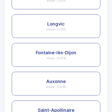
Insee : 21515
Longvic
Insee : 21355
Fontaine-lès-Dijon
Insee : 21278
Auxonne
Insee : 21038
Saint-Apollinaire