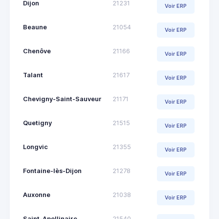
Dijon
21231
Voir ERP
Beaune
21054
Voir ERP
Chenôve
21166
Voir ERP
Talant
21617
Voir ERP
Chevigny-Saint-Sauveur
21171
Voir ERP
Quetigny
21515
Voir ERP
Longvic
21355
Voir ERP
Fontaine-lès-Dijon
21278
Voir ERP
Auxonne
21038
Voir ERP
Saint-Apollinaire
21540