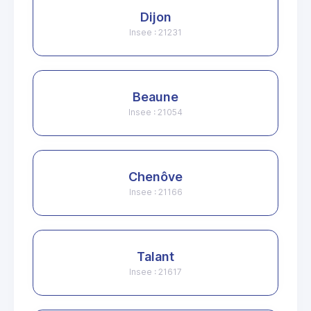
Dijon
Insee : 21231
Beaune
Insee : 21054
Chenôve
Insee : 21166
Talant
Insee : 21617