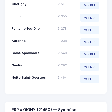
Quetigny
21515
Voir ERP
Longvic
21355
Voir ERP
Fontaine-lès-Dijon
21278
Voir ERP
Auxonne
21038
Voir ERP
Saint-Apollinaire
21540
Voir ERP
Genlis
21292
Voir ERP
Nuits-Saint-Georges
21464
Voir ERP
ERP à OIGNY (21450) — Synthèse