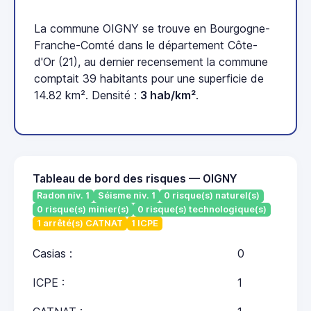
La commune OIGNY se trouve en Bourgogne-
Franche-Comté dans le département Côte-
d'Or (21), au dernier recensement la commune
comptait 39 habitants pour une superficie de
14.82 km². Densité :
3 hab/km²
.
Tableau de bord des risques — OIGNY
Radon niv. 1
Séisme niv. 1
0 risque(s) naturel(s)
0 risque(s) minier(s)
0 risque(s) technologique(s)
1 arrêté(s) CATNAT
1 ICPE
Casias :
0
ICPE :
1