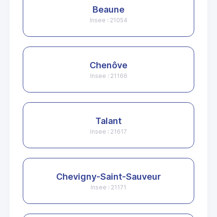
Beaune
Insee : 21054
Chenôve
Insee : 21166
Talant
Insee : 21617
Chevigny-Saint-Sauveur
Insee : 21171