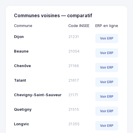
Communes voisines — comparatif
Commune
Code INSEE
ERP en ligne
Dijon
21231
Voir ERP
Beaune
21054
Voir ERP
Chenôve
21166
Voir ERP
Talant
21617
Voir ERP
Chevigny-Saint-Sauveur
21171
Voir ERP
Quetigny
21515
Voir ERP
Longvic
21355
Voir ERP