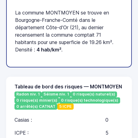
La commune MONTMOYEN se trouve en
Bourgogne-Franche-Comté dans le
département Côte-d'Or (21), au dernier
recensement la commune comptait 71
habitants pour une superficie de 19.26 km².
Densité :
4 hab/km²
.
Tableau de bord des risques — MONTMOYEN
Radon niv. 1
Séisme niv. 1
0 risque(s) naturel(s)
0 risque(s) minier(s)
0 risque(s) technologique(s)
0 arrêté(s) CATNAT
5 ICPE
Casias :
0
ICPE :
5