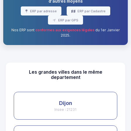
d'autres moyens
ERP par adresse
ERP par Cadastre
ERP par GPS
Nos ERP sont
conformes aux exigences légales
du 1er Janvier
2025.
Les grandes villes dans le même
departement
Dijon
Insee : 21231