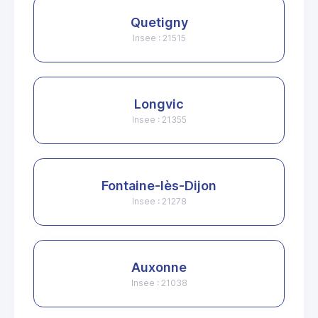
Quetigny
Insee : 21515
Longvic
Insee : 21355
Fontaine-lès-Dijon
Insee : 21278
Auxonne
Insee : 21038