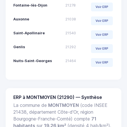
Fontaine-lès-Dijon
21278
Voir ERP
Auxonne
21038
Voir ERP
Saint-Apollinaire
21540
Voir ERP
Genlis
21292
Voir ERP
Nuits-Saint-Georges
21464
Voir ERP
ERP à MONTMOYEN (21290) — Synthèse
La commune de
MONTMOYEN
(code INSEE
21438, département Côte-d'Or, région
Bourgogne-Franche-Comté) compte
71
habitants
sur
19.26 km²
(densité 4 hab/km²).