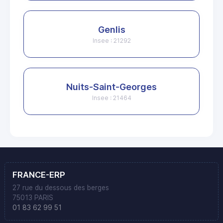
Genlis
Insee : 21292
Nuits-Saint-Georges
Insee : 21464
FRANCE-ERP
27 rue du dessous des berges
75013 PARIS
01 83 62 99 51