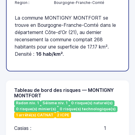
Region :
Bourgogne-Franche-Comté
La commune MONTIGNY MONTFORT se
trouve en Bourgogne-Franche-Comté dans le
département Côte-d'Or (21), au dernier
recensement la commune comptait 268
habitants pour une superficie de 17.17 km².
Densité :
16 hab/km²
.
Tableau de bord des risques — MONTIGNY
MONTFORT
Radon niv. 1
Séisme niv. 1
0 risque(s) naturel(s)
0 risque(s) minier(s)
0 risque(s) technologique(s)
1 arrêté(s) CATNAT
2 ICPE
Casias :
1