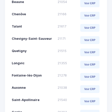
Beaune
21054
Voir ERP
Chenôve
21166
Voir ERP
Talant
21617
Voir ERP
Chevigny-Saint-Sauveur
21171
Voir ERP
Quetigny
21515
Voir ERP
Longvic
21355
Voir ERP
Fontaine-lès-Dijon
21278
Voir ERP
Auxonne
21038
Voir ERP
Saint-Apollinaire
21540
Voir ERP