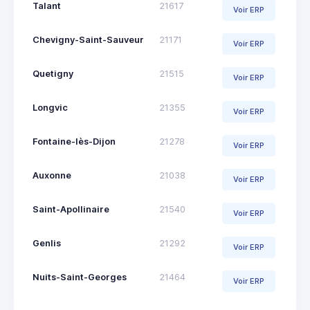
Talant
21617
Voir ERP
Chevigny-Saint-Sauveur
21171
Voir ERP
Quetigny
21515
Voir ERP
Longvic
21355
Voir ERP
Fontaine-lès-Dijon
21278
Voir ERP
Auxonne
21038
Voir ERP
Saint-Apollinaire
21540
Voir ERP
Genlis
21292
Voir ERP
Nuits-Saint-Georges
21464
Voir ERP