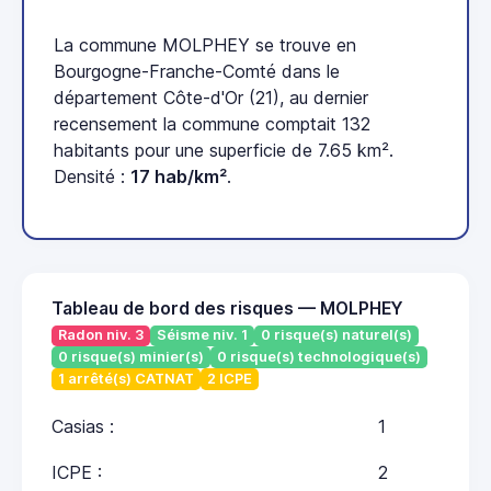
La commune MOLPHEY se trouve en
Bourgogne-Franche-Comté dans le
département Côte-d'Or (21), au dernier
recensement la commune comptait 132
habitants pour une superficie de 7.65 km².
Densité :
17 hab/km²
.
Tableau de bord des risques — MOLPHEY
Radon niv. 3
Séisme niv. 1
0 risque(s) naturel(s)
0 risque(s) minier(s)
0 risque(s) technologique(s)
1 arrêté(s) CATNAT
2 ICPE
Casias :
1
ICPE :
2