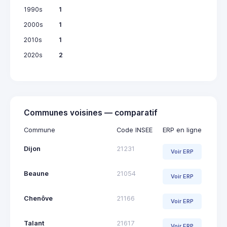
1990s
1
2000s
1
2010s
1
2020s
2
Communes voisines — comparatif
Commune
Code INSEE
ERP en ligne
Dijon
21231
Voir ERP
Beaune
21054
Voir ERP
Chenôve
21166
Voir ERP
Talant
21617
Voir ERP