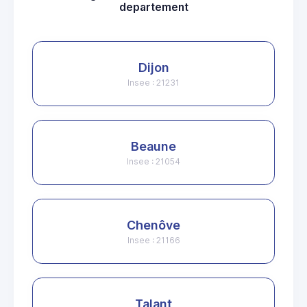
departement
Dijon
Insee : 21231
Beaune
Insee : 21054
Chenôve
Insee : 21166
Talant