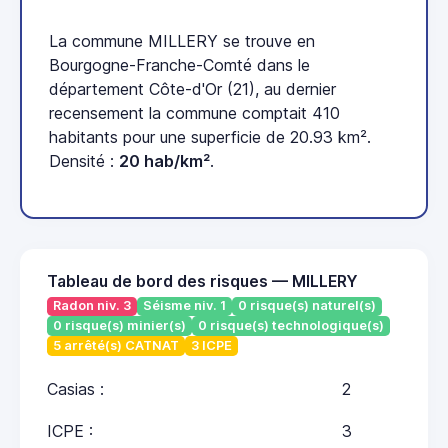
La commune MILLERY se trouve en
Bourgogne-Franche-Comté dans le
département Côte-d'Or (21), au dernier
recensement la commune comptait 410
habitants pour une superficie de 20.93 km².
Densité :
20 hab/km²
.
Tableau de bord des risques — MILLERY
Radon niv. 3
Séisme niv. 1
0 risque(s) naturel(s)
0 risque(s) minier(s)
0 risque(s) technologique(s)
5 arrêté(s) CATNAT
3 ICPE
Casias :
2
ICPE :
3