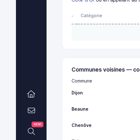
Catégorie
-
Communes voisines — co
Commune
Dijon
Beaune
Chenôve
NEW!