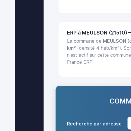
ERP à MEULSON (21510) 
La commune de
MEULSON
(c
km²
(densité 4 hab/km²). S
n'est actif sur cette commune.
France ERP.
COMMA
Recherche par adresse