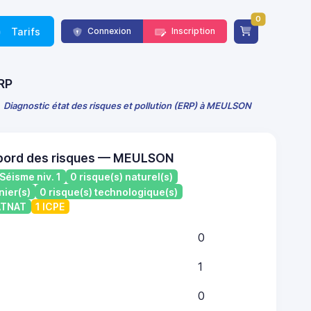
0
Tarifs
Connexion
Inscription
ERP
Diagnostic état des risques et pollution (ERP) à MEULSON
 bord des risques — MEULSON
Séisme niv. 1
0 risque(s) naturel(s)
nier(s)
0 risque(s) technologique(s)
CATNAT
1 ICPE
0
1
0