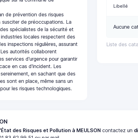
Libellé
n de prévention des risques
 susciter de préoccupations. La
Aucune ca
 des spécialistes de la sécurité et
 industries locales respectent des
es inspections régulières, assurant
Liste des cat
 Les autorités collaborent
s services d'urgence pour garantir
icace en cas d'incident. Les
 sereinement, en sachant que des
ées sont en place, même sans un
pour les risques technologiques.
SON
'État des Risques et Pollution à MEULSON
contactez un
d
1 83 62 99 51 ou par mail.