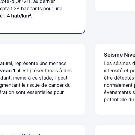
te-d'Or (21), au dernier
tait 28 habitants pour une
té :
4 hab/km²
.
Seisme Nive
naturel, représente une menace
Les séismes d
iveau 1
, il est présent mais à des
intensité et p
dant, même à ce stade, il peut
être détectés
augmentant le risque de cancer du
normalement p
ération sont essentielles pour
événements se
potentielle du