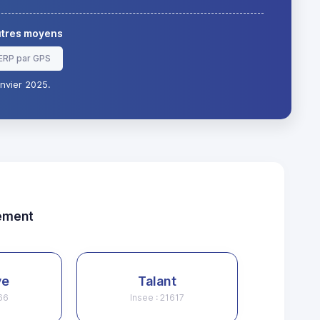
autres moyens
ERP par GPS
nvier 2025.
tement
ve
Talant
166
Insee : 21617