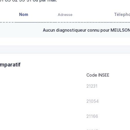
Nom
Téleph
Adresse
Aucun diagnostiqueur connu pour MEULSO
mparatif
Code INSEE
21231
21054
21166