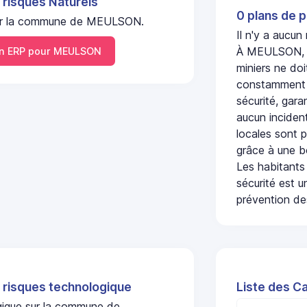
 risques Naturels
0 plans de p
l sur la commune de MEULSON.
Il n'y a aucu
À MEULSON, l'
 ERP pour MEULSON
miniers ne doi
constamment s
sécurité, gara
aucun incident
locales sont p
grâce à une b
Les habitants
sécurité est u
prévention des
 risques technologique
Liste des C
ogique sur la commune de