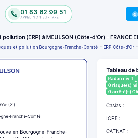
01 83 62 99 51
APPEL NON SURTAXÉ
et pollution (ERP) à MEULSON (Côte-d'Or) - FRANCE 
isques et pollution Bourgogne-Franche-Comté
ERP Côte-d'Or
Tableau de
ULSON
Radon niv. 1
0 risque(s) mi
0 arrêté(s) 
'Or (21)
Casias :
ogne-Franche-Comté
ICPE :
CATNAT :
ouve en Bourgogne-Franche-