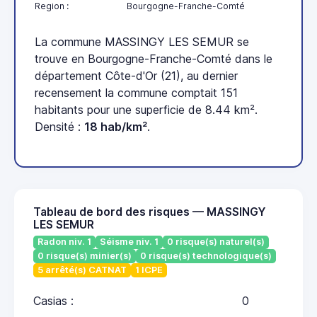
Region :
Bourgogne-Franche-Comté
La commune MASSINGY LES SEMUR se
trouve en Bourgogne-Franche-Comté dans le
département Côte-d'Or (21), au dernier
recensement la commune comptait 151
habitants pour une superficie de 8.44 km².
Densité :
18 hab/km²
.
Tableau de bord des risques — MASSINGY
LES SEMUR
Radon niv. 1
Séisme niv. 1
0 risque(s) naturel(s)
0 risque(s) minier(s)
0 risque(s) technologique(s)
5 arrêté(s) CATNAT
1 ICPE
Casias :
0