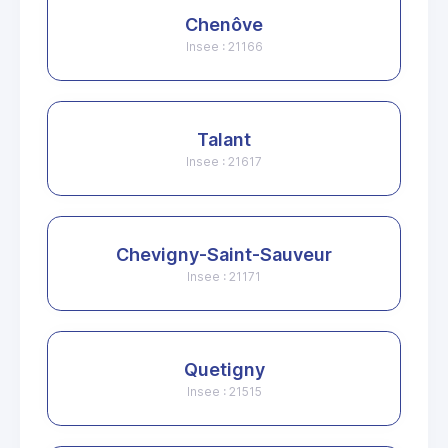
Chenôve
Insee : 21166
Talant
Insee : 21617
Chevigny-Saint-Sauveur
Insee : 21171
Quetigny
Insee : 21515