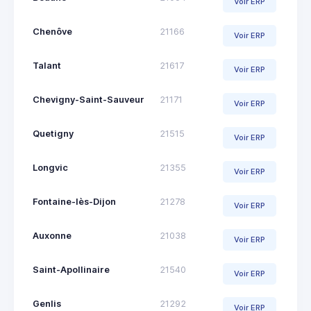
Voir ERP
Chenôve
21166
Voir ERP
Talant
21617
Voir ERP
Chevigny-Saint-Sauveur
21171
Voir ERP
Quetigny
21515
Voir ERP
Longvic
21355
Voir ERP
Fontaine-lès-Dijon
21278
Voir ERP
Auxonne
21038
Voir ERP
Saint-Apollinaire
21540
Voir ERP
Genlis
21292
Voir ERP