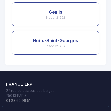
Genlis
Insee : 21292
Nuits-Saint-Georges
Insee : 21464
FRANCE-ERP
27 rue du dessous des berges
75013 PARIS
01 83 62 99 51