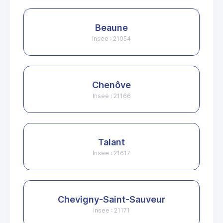
Beaune
Insee : 21054
Chenôve
Insee : 21166
Talant
Insee : 21617
Chevigny-Saint-Sauveur
Insee : 21171