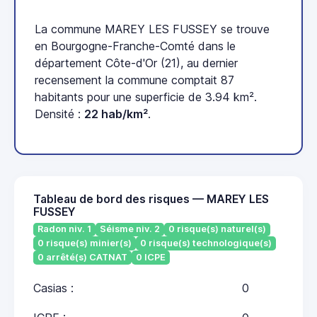
La commune MAREY LES FUSSEY se trouve
en Bourgogne-Franche-Comté dans le
département Côte-d'Or (21), au dernier
recensement la commune comptait 87
habitants pour une superficie de 3.94 km².
Densité :
22 hab/km²
.
Tableau de bord des risques — MAREY LES
FUSSEY
Radon niv. 1
Séisme niv. 2
0 risque(s) naturel(s)
0 risque(s) minier(s)
0 risque(s) technologique(s)
0 arrêté(s) CATNAT
0 ICPE
Casias :
0