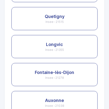
Quetigny
Insee : 21515
Longvic
Insee : 21355
Fontaine-lès-Dijon
Insee : 21278
Auxonne
Insee : 21038