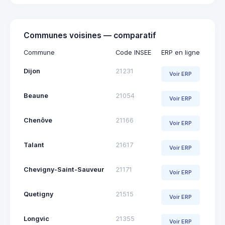
Communes voisines — comparatif
Commune
Code INSEE
ERP en ligne
Dijon
21231
Voir ERP
Beaune
21054
Voir ERP
Chenôve
21166
Voir ERP
Talant
21617
Voir ERP
Chevigny-Saint-Sauveur
21171
Voir ERP
Quetigny
21515
Voir ERP
Longvic
21355
Voir ERP