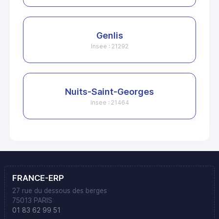
Genlis
Insee : 21292
Nuits-Saint-Georges
Insee : 21464
FRANCE-ERP
27 rue du dessous des berges
75013 PARIS
01 83 62 99 51