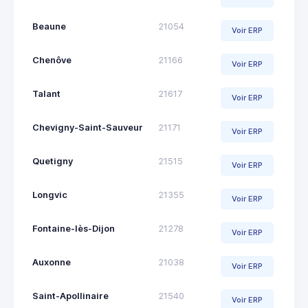
Beaune
21054
Voir ERP
Chenôve
21166
Voir ERP
Talant
21617
Voir ERP
Chevigny-Saint-Sauveur
21171
Voir ERP
Quetigny
21515
Voir ERP
Longvic
21355
Voir ERP
Fontaine-lès-Dijon
21278
Voir ERP
Auxonne
21038
Voir ERP
Saint-Apollinaire
21540
Voir ERP