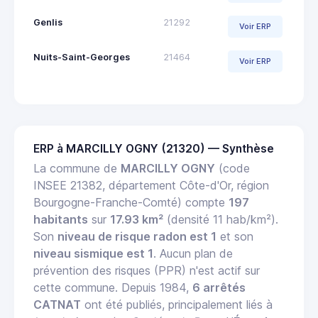
Genlis
21292
Voir ERP
Nuits-Saint-Georges
21464
Voir ERP
ERP à MARCILLY OGNY (21320) — Synthèse
La commune de
MARCILLY OGNY
(code
INSEE 21382, département Côte-d'Or, région
Bourgogne-Franche-Comté) compte
197
habitants
sur
17.93 km²
(densité 11 hab/km²).
Son
niveau de risque radon est 1
et son
niveau sismique est 1
. Aucun plan de
prévention des risques (PPR) n'est actif sur
cette commune. Depuis 1984,
6 arrêtés
CATNAT
ont été publiés, principalement liés à