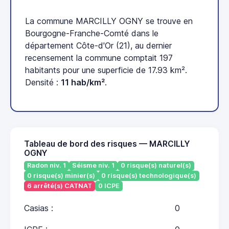
La commune MARCILLY OGNY se trouve en
Bourgogne-Franche-Comté dans le
département Côte-d'Or (21), au dernier
recensement la commune comptait 197
habitants pour une superficie de 17.93 km².
Densité :
11 hab/km²
.
Tableau de bord des risques — MARCILLY
OGNY
Radon niv. 1
Séisme niv. 1
0 risque(s) naturel(s)
0 risque(s) minier(s)
0 risque(s) technologique(s)
6 arrêté(s) CATNAT
0 ICPE
Casias :
0