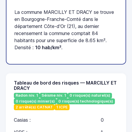
La commune MARCILLY ET DRACY se trouve
en Bourgogne-Franche-Comté dans le
département Côte-d'Or (21), au dernier
recensement la commune comptait 84
habitants pour une superficie de 8.65 km².
Densité :
10 hab/km²
.
Tableau de bord des risques — MARCILLY ET
DRACY
Radon niv. 1
Séisme niv. 1
0 risque(s) naturel(s)
0 risque(s) minier(s)
0 risque(s) technologique(s)
2 arrêté(s) CATNAT
1 ICPE
Casias :
0