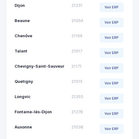
Dijon
21231
Voir ERP
Beaune
21054
Voir ERP
Chenôve
21166
Voir ERP
Talant
21617
Voir ERP
Chevigny-Saint-Sauveur
21171
Voir ERP
Quetigny
21515
Voir ERP
Longvic
21355
Voir ERP
Fontaine-lès-Dijon
21278
Voir ERP
Auxonne
21038
Voir ERP