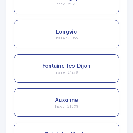
Insee : 21515
Longvic
Insee : 21355
Fontaine-lès-Dijon
Insee : 21278
Auxonne
Insee : 21038