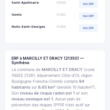
Saint-Apollinaire
21540
Voir ERP
Genlis
21292
Voir ERP
Nuits-Saint-Georges
21464
Voir ERP
ERP à MARCILLY ET DRACY (21350) —
Synthèse
La commune de
MARCILLY ET DRACY
(code
INSEE 21381, département Côte-d'Or, région
Bourgogne-Franche-Comté) compte
84
habitants
sur
8.65 km²
(densité 10 hab/km²).
Son
niveau de risque radon est 1
et son
niveau sismique est 1
. Aucun plan de
prévention des risques (PPR) n'est actif sur