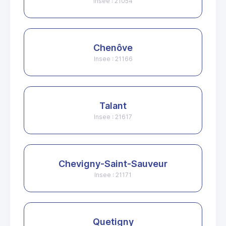
Insee : 21054
Chenôve
Insee : 21166
Talant
Insee : 21617
Chevigny-Saint-Sauveur
Insee : 21171
Quetigny