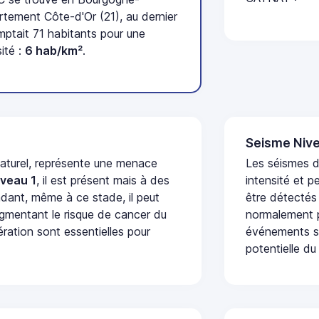
tement Côte-d'Or (21), au dernier
tait 71 habitants pour une
ité :
6 hab/km²
.
Seisme Nive
naturel, représente une menace
Les séismes d
iveau 1
, il est présent mais à des
intensité et p
dant, même à ce stade, il peut
être détectés
augmentant le risque de cancer du
normalement p
ération sont essentielles pour
événements se
potentielle du