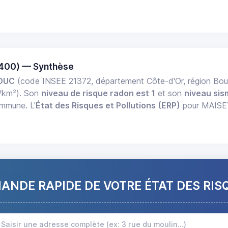
1400) — Synthèse
 DUC
(code INSEE 21372, département Côte-d'Or, région B
/km²). Son
niveau de risque radon est 1
et son
niveau sis
ommune. L'
État des Risques et Pollutions (ERP)
pour MAISEY
NDE RAPIDE DE VOTRE ÉTAT DES RIS