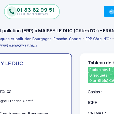
01 83 62 99 51
APPEL NON SURTAXÉ
et pollution (ERP) à MAISEY LE DUC (Côte-d'Or) - FR
isques et pollution Bourgogne-Franche-Comté
ERP Côte-d'Or
n (ERP) à MAISEY LE DUC
Tableau de 
EY LE DUC
Radon niv. 1
0 risque(s) mi
0 arrêté(s) 
'Or (21)
Casias :
ogne-Franche-Comté
ICPE :
CATNAT :
se trouve en Bourgogne-