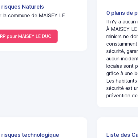
 risques Naturels
0 plans de p
l sur la commune de MAISEY LE
Il n'y a aucu
À MAISEY LE D
miniers ne doi
RP pour MAISEY LE DUC
constamment s
sécurité, gara
aucun incident
locales sont p
grâce à une b
Les habitants
sécurité est u
prévention des
 risques technologique
Liste des C