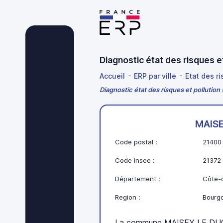
Diagnostic état des risques 
Accueil
ERP par ville
Etat des r
Diagnostic état des risques et pollutio
MAIS
Code postal :
21400
Code insee :
21372
Département :
Côte-d
Region :
Bourg
La commune MAISEY LE DUC 