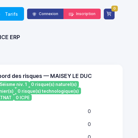
0
Tarifs
Connexion
Inscription
ANCE ERP
bord des risques — MAISEY LE DUC
Séisme niv. 1
0 risque(s) naturel(s)
nier(s)
0 risque(s) technologique(s)
CATNAT
0 ICPE
0
0
0