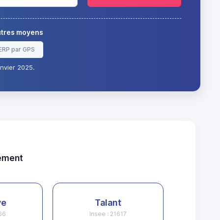
autres moyens
ERP par GPS
nvier 2025.
tement
ve
Talant
166
Insee : 21617