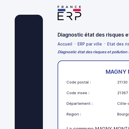
Diagnostic état des risques
Accueil
ERP par ville
Etat des r
Diagnostic état des risques et pollut
MAGNY 
Code postal :
21130
Code insee :
21367
Département :
Côte-d
Region :
Bourg
La commune MAGNY MONTAR