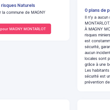
 risques Naturels
0 plans de p
l sur la commune de MAGNY
Il n'y a aucu
MONTARLOT
À MAGNY MONT
 pour MAGNY MONTARLOT
risques minier
est constamme
sécurité, gara
aucun incident
locales sont p
grâce à une b
Les habitants
sécurité est u
prévention des