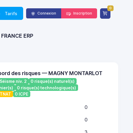
0
Tarifs
Connexion
Inscription
 - FRANCE ERP
 bord des risques — MAGNY MONTARLOT
Séisme niv. 2
0 risque(s) naturel(s)
nier(s)
0 risque(s) technologique(s)
ATNAT
0 ICPE
0
0
3