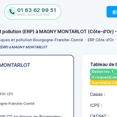
01 83 62 99 51
APPEL NON SURTAXÉ
 et pollution (ERP) à MAGNY MONTARLOT (Côte-d'Or)
isques et pollution Bourgogne-Franche-Comté
ERP Côte-d'Or
ion (ERP) à MAGNY MONTARLOT
Tableau de
MONTARLOT
Radon niv. 1
0 risque(s) mi
3 arrêté(s) C
'Or (21)
Casias :
ogne-Franche-Comté
ICPE :
CATNAT :
LOT se trouve en Bourgogne-