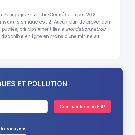
ion Bourgogne-Franche-Comté) compte
262
niveau sismique est 2
. Aucun plan de prévention
 publiés, principalement liés à
Inondations et/ou
onible en ligne en moins d'une minute sur
QUES ET POLLUTION
Commander mon ERP
autres moyens