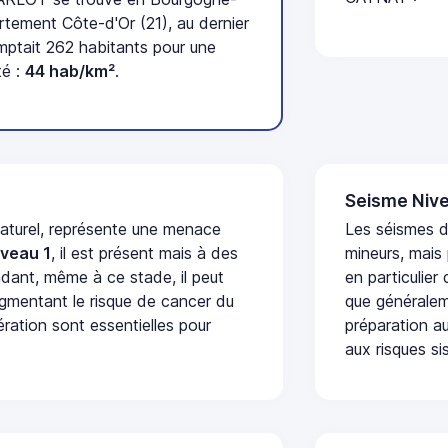
tement Côte-d'Or (21), au dernier
tait 262 habitants pour une
té :
44 hab/km²
.
Seisme Nive
naturel, représente une menace
Les séismes 
iveau 1
, il est présent mais à des
mineurs, mais
dant, même à ce stade, il peut
en particulier
augmentant le risque de cancer du
que généraleme
ération sont essentielles pour
préparation au
aux risques si