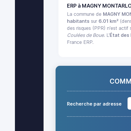
ERP à MAGNY MONTARLOT
La commune de
MAGNY MO
habitants
sur
6.01 km²
(dens
des risques (PPR) n'est acti
Coulées de Boue
. L'
État des 
France ERP.
COMMA
Recherche par adresse