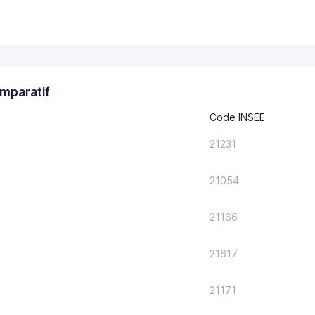
mparatif
Code INSEE
21231
21054
21166
21617
21171