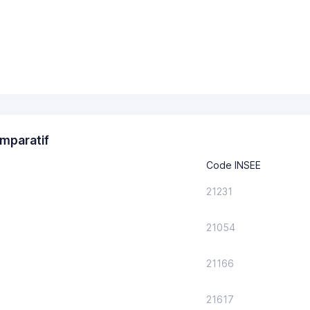
mparatif
Code INSEE
21231
21054
21166
21617