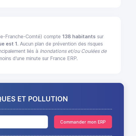
gne-Franche-Comté) compte
138 habitants
sur
ue est 1
. Aucun plan de prévention des risques
incipalement liés à
Inondations et/ou Coulées de
oins d'une minute sur France ERP.
QUES ET POLLUTION
Commander mon ERP