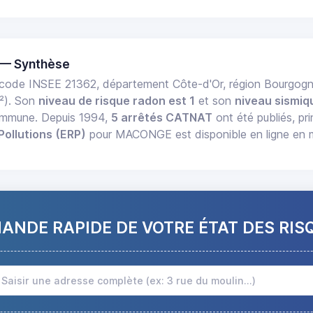
 — Synthèse
code INSEE 21362, département Côte-d'Or, région Bourgo
²). Son
niveau de risque radon est 1
et son
niveau sismiq
commune. Depuis 1994,
5 arrêtés CATNAT
ont été publiés, pr
Pollutions (ERP)
pour MACONGE est disponible en ligne en m
NDE RAPIDE DE VOTRE ÉTAT DES RIS