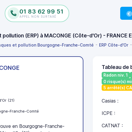
01 83 62 99 51
APPEL NON SURTAXÉ
 et pollution (ERP) à MACONGE (Côte-d'Or) - FRANCE 
isques et pollution Bourgogne-Franche-Comté
ERP Côte-d'Or
Tableau de
CONGE
Radon niv. 1
0 risque(s) mi
5 arrêté(s) C
'Or (21)
Casias :
ogne-Franche-Comté
ICPE :
CATNAT :
ouve en Bourgogne-Franche-