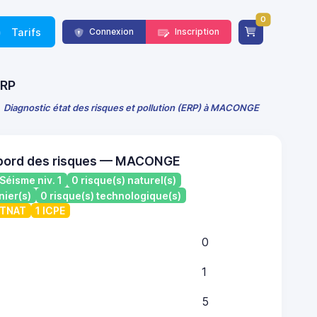
0
Tarifs
Connexion
Inscription
ERP
Diagnostic état des risques et pollution (ERP) à MACONGE
 bord des risques — MACONGE
Séisme niv. 1
0 risque(s) naturel(s)
nier(s)
0 risque(s) technologique(s)
ATNAT
1 ICPE
0
1
5