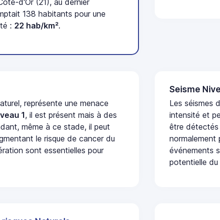
te-d'Or (21), au dernier
tait 138 habitants pour une
té :
22 hab/km²
.
Seisme Nive
naturel, représente une menace
Les séismes d
iveau 1
, il est présent mais à des
intensité et p
dant, même à ce stade, il peut
être détectés
augmentant le risque de cancer du
normalement p
ération sont essentielles pour
événements se
potentielle du