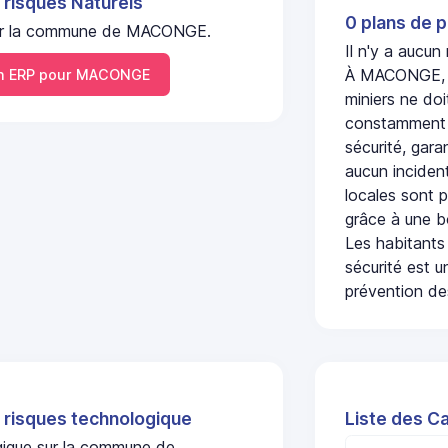
 risques Naturels
0 plans de p
l sur la commune de MACONGE.
Il n'y a aucu
À MACONGE, l'
 ERP pour MACONGE
miniers ne doi
constamment s
sécurité, gara
aucun incident
locales sont p
grâce à une b
Les habitants
sécurité est u
prévention des
 risques technologique
Liste des C
ogique sur la commune de