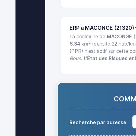
ERP à MACONGE (21320)
La commune de
MACONGE
(
6.34 km²
(densité 22 hab/km
(PPR) n'est actif sur cette 
Boue
. L'
État des Risques et 
COMMA
Recherche par adresse