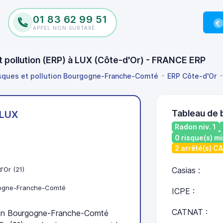
01 83 62 99 51
APPEL NON SURTAXÉ
et pollution (ERP) à LUX (Côte-d'Or) - FRANCE ERP
isques et pollution Bourgogne-Franche-Comté
ERP Côte-d'Or
Tableau de 
LUX
Radon niv. 1
0 risque(s) mi
2 arrêté(s) C
'Or (21)
Casias :
ogne-Franche-Comté
ICPE :
CATNAT :
en Bourgogne-Franche-Comté