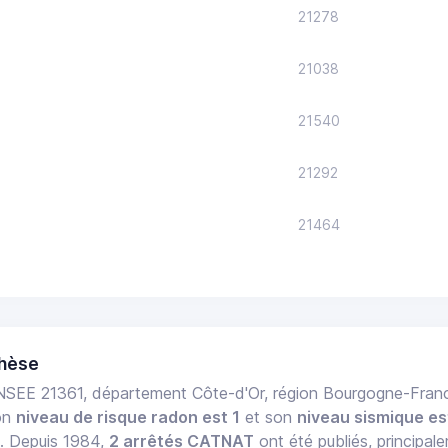
21278
21038
21540
21292
21464
thèse
NSEE 21361, département Côte-d'Or, région Bourgogne-Fr
on
niveau de risque radon est 1
et son
niveau sismique es
e. Depuis 1984,
2 arrêtés CATNAT
ont été publiés, principal