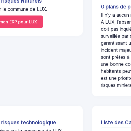
 risques Naturels
0 plans de p
 sur la commune de LUX.
Il n'y a aucun
À LUX, l'abse
mon ERP pour LUX
doit pas inqu
surveillée par
garantissant u
incident majeu
sont prêtes à
une bonne coo
habitants peuv
est une prior
risques miniers
 risques technologique
Liste des C
ogique sur la commune de LUX.