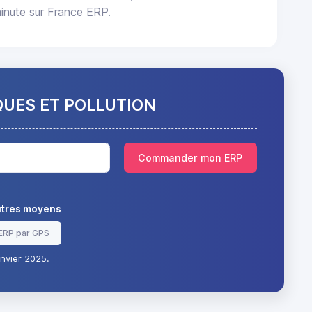
inute sur France ERP.
QUES ET POLLUTION
Commander mon ERP
autres moyens
ERP par GPS
nvier 2025.