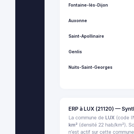
Fontaine-lès-Dijon
Auxonne
Saint-Apollinaire
Genlis
Nuits-Saint-Georges
ERP à LUX (21120) — Syn
La commune de
LUX
(code I
km²
(densité 22 hab/km²). S
n'est actif sur cette commun