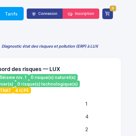
0
Tarifs
Connexion
Inscription
Diagnostic état des risques et pollution (ERP) à LUX
bord des risques — LUX
Séisme niv. 1
0 risque(s) naturel(s)
nier(s)
0 risque(s) technologique(s)
ATNAT
4 ICPE
1
4
2