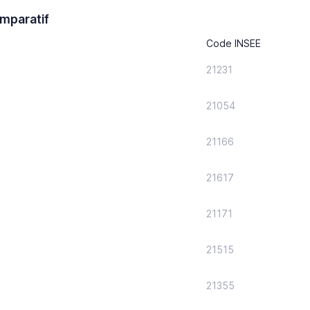
mparatif
Code INSEE
21231
21054
21166
21617
21171
21515
21355